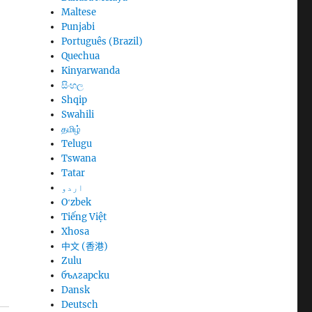
Maltese
Punjabi
Português (Brazil)
Quechua
Kinyarwanda
සිංහල
Shqip
Swahili
தமிழ்
Telugu
Tswana
Tatar
اردو
Oʻzbek
Tiếng Việt
Xhosa
中文 (香港)
Zulu
български
Dansk
Deutsch