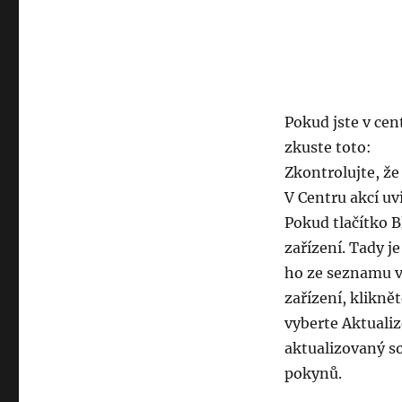
Pokud jste v cent
zkuste toto:
Zkontrolujte, že
V Centru akcí uv
Pokud tlačítko B
zařízení. Tady j
ho ze seznamu 
zařízení, klikně
vyberte Aktualiz
aktualizovaný s
pokynů.