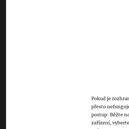
Pokud je rozhran
přesto nefunguje
postup: Běžte na
zařízení, vybert