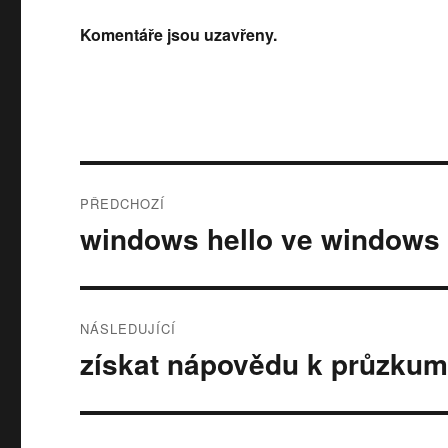
Komentáře jsou uzavřeny.
Post
PŘEDCHOZÍ
navigation
windows hello ve windows
Předchozí
příspěvek:
NÁSLEDUJÍCÍ
získat nápovědu k průzkum
Následující
příspěvek: