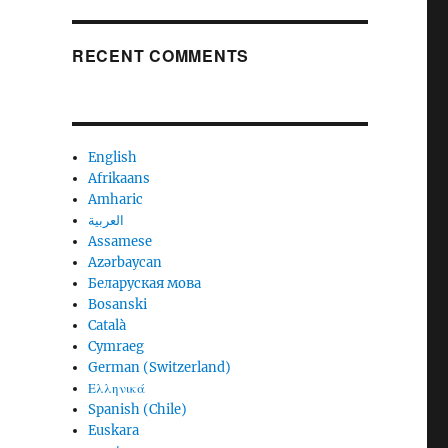
RECENT COMMENTS
English
Afrikaans
Amharic
العربية
Assamese
Azərbaycan
Беларуская мова
Bosanski
Català
Cymraeg
German (Switzerland)
Ελληνικά
Spanish (Chile)
Euskara