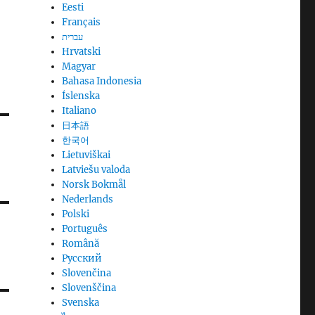
Eesti
Français
עברית
Hrvatski
Magyar
Bahasa Indonesia
Íslenska
Italiano
日本語
한국어
Lietuviškai
Latviešu valoda
Norsk Bokmål
Nederlands
Polski
Português
Română
Русский
Slovenčina
Slovenščina
Svenska