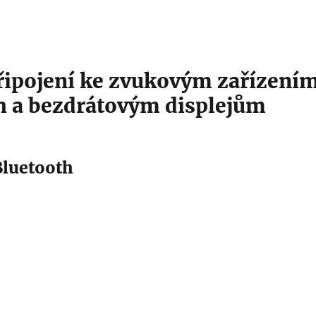
řipojení ke zvukovým zařízení
h a bezdrátovým displejům
Bluetooth