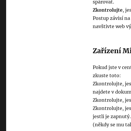
spárovat.
Zkontrolujte
, j
Postup závisí na
navštivte web vý
Zařízení M
Pokud jste v cent
zkuste toto:
Zkontrolujte, je
najdete v dokum
Zkontrolujte, jes
Zkontrolujte, je
jestli je zapnut
(někdy se mu tak