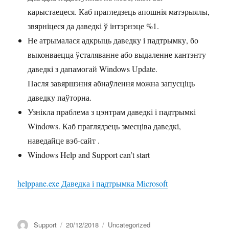
карыстаецеся. Каб прагледзець апошнія матэрыялы,
звярніцеся да даведкі ў інтэрнэце %1.
Не атрымалася адкрыць даведку і падтрымку, бо
выконваецца ўсталяванне або выдаленне кантэнту
даведкі з дапамогай Windows Update.
Пасля завяршэння абнаўлення можна запусціць
даведку паўторна.
Узнікла праблема з цэнтрам даведкі і падтрымкі
Windows. Каб праглядзець змесціва даведкі,
наведайце вэб-сайт .
Windows Help and Support can’t start
helppane.exe Даведка і падтрымка Microsoft
Аўтар
Апублікавана
Катэгорыі
Support
20/12/2018
Uncategorized