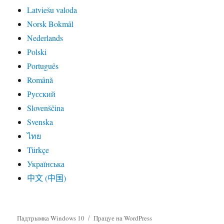
Latviešu valoda
Norsk Bokmål
Nederlands
Polski
Português
Română
Русский
Slovenščina
Svenska
ไทย
Türkçe
Українська
中文 (中国)
Падтрымка Windows 10
Працуе на WordPress