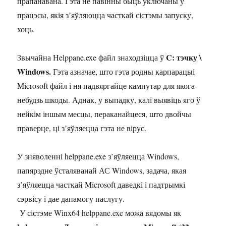
прапанавана. Гэта не павінны быць уключаны ў
працэсы, якія з’яўляюцца часткай сістэмы запуску,
хоць.
C: тэчку \
Звычайна Helppane.exe файл знаходзіцца ў
Windows.
Гэта азначае, што гэта родны карпарацыі
Microsoft файл і ня падвяргайце кампутар для якога-
небудзь шкоды. Аднак, у выпадку, калі выявіць яго ў
нейкім іншым месцы, пераканайцеся, што двойчы
праверце, ці з’яўляецца гэта не вірус.
У зняволенні helppane.exe з’яўляецца Windows,
папярэдне ўсталяванай АС Windows, задача, якая
з’яўляецца часткай Microsoft даведкі і падтрымкі
сэрвісу і дае дапамогу паслугу.
У сістэме Winx64 helppane.exe можа вядомы як