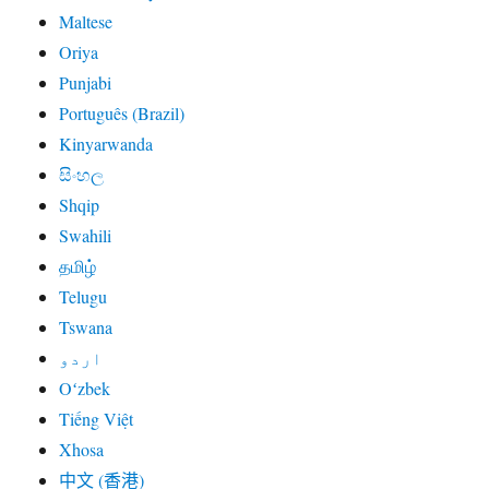
Maltese
Oriya
Punjabi
Português (Brazil)
Kinyarwanda
සිංහල
Shqip
Swahili
தமிழ்
Telugu
Tswana
اردو
Oʻzbek
Tiếng Việt
Xhosa
中文 (香港)