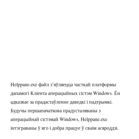
Helppane.exe файл з’яўляецца часткай платформы
дапамогі Кліента аперацыйных сістэм Windows. Ён
адказвае за прадастаўленне даведкі і падтрымкі.
Будучы першапачаткова прадусталяваны з
аперацыйнай сістэмай Windows, Helppane.exe
інтэграваны ў яго і добра працуе ў сваім асяроддзі.