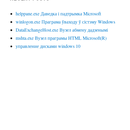
helppane.exe Даведка і падтрымка Microsoft
winlogon.exe Праграма ўваходу ў сістэму Windows
DataExchangeHost.exe Вузел абмену дадзенымі
mshta.exe Вузел праграмы HTML Microsoft(R)
управление дисками windows 10