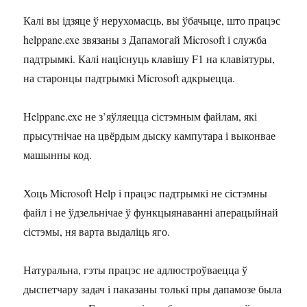
Калі вы ідзяце ў нерухомасць, вы ўбачыце, што працэс
helppane.exe звязаны з Дапамогай Microsoft і служба
падтрымкі. Калі націснуць клавішу F1 на клавіятуры,
на старонцы падтрымкі Microsoft адкрыецца.
Helppane.exe не з’яўляецца сістэмным файлам, які
прысутнічае на цвёрдым дыску кампутара і выконвае
машынны код.
Хоць Microsoft Help і працэс падтрымкі не сістэмны
файл і не ўдзельнічае ў функцыянаванні аперацыйнай
сістэмы, ня варта выдаліць яго.
Натуральна, гэты працэс не адлюстроўваецца ў
дыспетчару задач і паказаны толькі пры дапамозе была