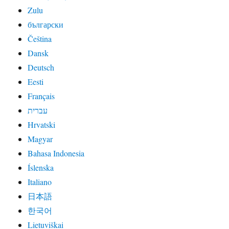
Zulu
български
Čeština
Dansk
Deutsch
Eesti
Français
עברית
Hrvatski
Magyar
Bahasa Indonesia
Íslenska
Italiano
日本語
한국어
Lietuviškai