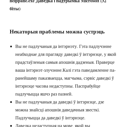
helppane.exe Даведка і падтрымка Microsoft (32
біты)
Некаторыя праблемы можна сустрэць
Вы не падлучаныя да інтэрнэту. Гэта падлучэнне
неабходнае для прагляду даведкі ў інтэрнэце, у якой
прадстаўленыя самыя апошнія дадзеныя. Праверце
ваша інтэрнэт-злучэнне.Калі гэта паведамленне па-
ранейшаму паказваецца, магчыма, сэрвіс даведкі ў
інтэрнэце часова недаступны. Паспрабуйце
падлучыцца яшчэ раз пазней.
Вы не падлучаныя да даведкі ў інтэрнэце, дзе
можна знайсці апошнія даведачныя звесткі.
Падлучыцца да даведкі ў інтэрнэце.
Даведка недаступная на мове, якой вы