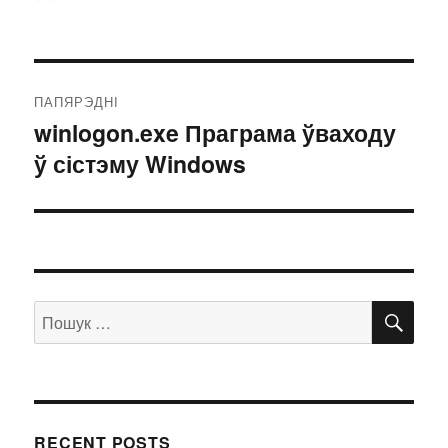
Post
ПАПЯРЭДНІ
navigation
winlogon.exe Праграма ўваходу
Папярэдні
ў сістэму Windows
запіс:
ПО
Пошук:
RECENT POSTS