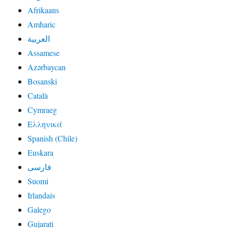
Afrikaans
Amharic
العربية
Assamese
Azərbaycan
Bosanski
Català
Cymraeg
Ελληνικά
Spanish (Chile)
Euskara
فارسی
Suomi
Irlandais
Galego
Gujarati