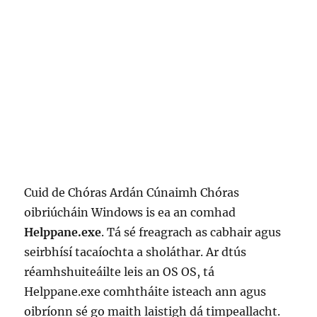
Cuid de Chóras Ardán Cúnaimh Chóras
oibriúcháin Windows is ea an comhad
Helppane.exe
. Tá sé freagrach as cabhair agus
seirbhísí tacaíochta a sholáthar. Ar dtús
réamhshuiteáilte leis an OS OS, tá
Helppane.exe comhtháite isteach ann agus
oibríonn sé go maith laistigh dá timpeallacht.