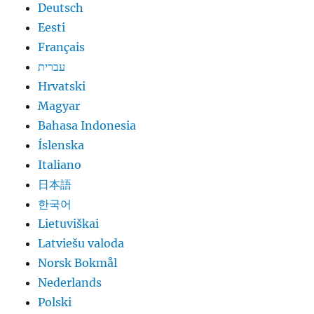
Deutsch
Eesti
Français
עברית
Hrvatski
Magyar
Bahasa Indonesia
Íslenska
Italiano
日本語
한국어
Lietuviškai
Latviešu valoda
Norsk Bokmål
Nederlands
Polski