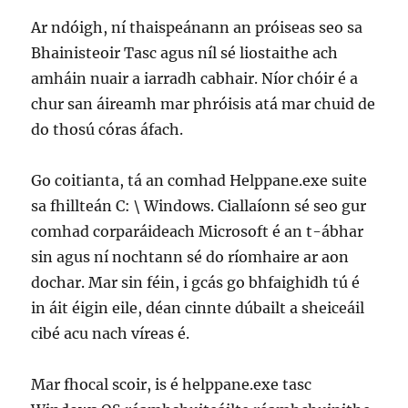
Ar ndóigh, ní thaispeánann an próiseas seo sa
Bhainisteoir Tasc agus níl sé liostaithe ach
amháin nuair a iarradh cabhair. Níor chóir é a
chur san áireamh mar phróisis atá mar chuid de
do thosú córas áfach.
Go coitianta, tá an comhad Helppane.exe suite
sa fhillteán C: \ Windows. Ciallaíonn sé seo gur
comhad corparáideach Microsoft é an t-ábhar
sin agus ní nochtann sé do ríomhaire ar aon
dochar. Mar sin féin, i gcás go bhfaighidh tú é
in áit éigin eile, déan cinnte dúbailt a sheiceáil
cibé acu nach víreas é.
Mar fhocal scoir, is é helppane.exe tasc