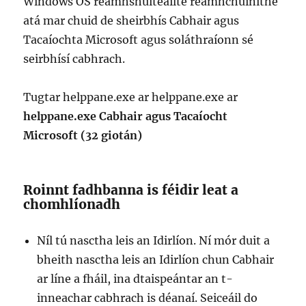
Windows OS réamhshuiteáilte réamhchuinithe
atá mar chuid de sheirbhís Cabhair agus
Tacaíochta Microsoft agus soláthraíonn sé
seirbhísí cabhrach.
Tugtar helppane.exe ar helppane.exe ar
helppane.exe Cabhair agus Tacaíocht
Microsoft (32 giotán)
Roinnt fadhbanna is féidir leat a
chomhlíonadh
Níl tú nasctha leis an Idirlíon. Ní mór duit a
bheith nasctha leis an Idirlíon chun Cabhair
ar líne a fháil, ina dtaispeántar an t-
inneachar cabhrach is déanaí. Seiceáil do