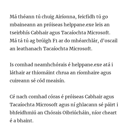
Má théann tú chuig Airíonna, feicfidh tú go
mbaineann an próiseas helppane.exe leis an
tseirbhís Cabhair agus Tacaíochta Microsoft.
Má tá tú ag brúigh F1 ar do mhéarchlár, d’oscail
an leathanach Tacaíochta Microsoft.
Is comhad neamhchórais é helppane.exe atá i
láthair ar thiomáint chrua an ríomhaire agus
cuireann sé cód meaisín.
Cé nach comhad córas é próiseas Cabhair agus
Tacaíochta Microsoft agus ní ghlacann sé páirt i
bhfeidhmiú an Chórais Oibriúcháin, níor cheart
é a bhaint.