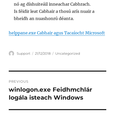
nó ag díshuiteáil inneachar Cabhrach.
Is féidir leat Cabhair a thosú arís nuair a
bheidh an nuashonrú déanta.
helppane.exe Cabhair agus Tacaíocht Microsoft
Author
Posted
Categories
Support
21/12/2018
Uncategorized
on
Post
PREVIOUS
navigation
winlogon.exe Feidhmchlár
Previous
post:
logála isteach Windows