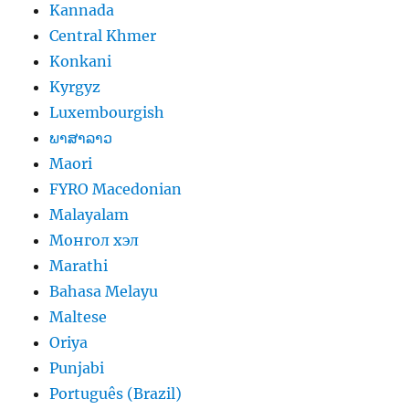
Kannada
Central Khmer
Konkani
Kyrgyz
Luxembourgish
ພາສາລາວ
Maori
FYRO Macedonian
Malayalam
Монгол хэл
Marathi
Bahasa Melayu
Maltese
Oriya
Punjabi
Português (Brazil)