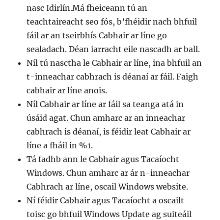
nasc Idirlín.Má fheiceann tú an
teachtaireacht seo fós, b’fhéidir nach bhfuil
fáil ar an tseirbhís Cabhair ar líne go
sealadach. Déan iarracht eile nascadh ar ball.
Níl tú nasctha le Cabhair ar líne, ina bhfuil an
t-inneachar cabhrach is déanaí ar fáil. Faigh
cabhair ar líne anois.
Níl Cabhair ar líne ar fáil sa teanga atá in
úsáid agat. Chun amharc ar an inneachar
cabhrach is déanaí, is féidir leat Cabhair ar
líne a fháil in %1.
Tá fadhb ann le Cabhair agus Tacaíocht
Windows. Chun amharc ar ár n-inneachar
Cabhrach ar líne, oscail Windows website.
Ní féidir Cabhair agus Tacaíocht a oscailt
toisc go bhfuil Windows Update ag suiteáil