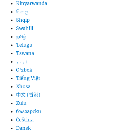
Kinyarwanda
සිංහල
Shqip
Swahili
தமிழ்
Telugu
Tswana
اردو
Oʻzbek
Tiếng Việt
Xhosa
中文 (香港)
Zulu
български
Čeština
Dansk