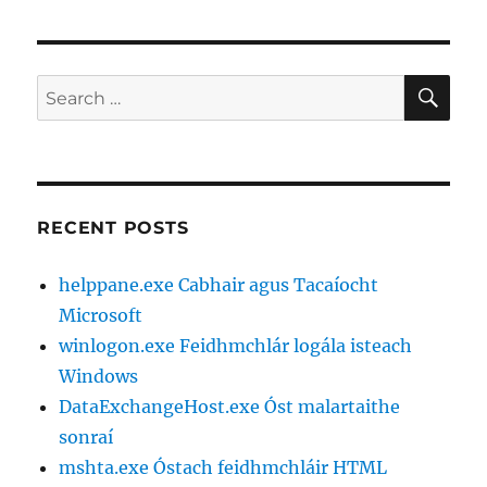
SE
Search
for:
RECENT POSTS
helppane.exe Cabhair agus Tacaíocht
Microsoft
winlogon.exe Feidhmchlár logála isteach
Windows
DataExchangeHost.exe Óst malartaithe
sonraí
mshta.exe Óstach feidhmchláir HTML