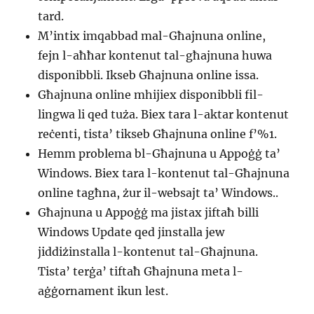
tard.
M’intix imqabbad mal-Għajnuna online,
fejn l-aħħar kontenut tal-għajnuna huwa
disponibbli. Ikseb Għajnuna online issa.
Għajnuna online mhijiex disponibbli fil-
lingwa li qed tuża. Biex tara l-aktar kontenut
reċenti, tista’ tikseb Għajnuna online f’%1.
Hemm problema bl-Għajnuna u Appoġġ ta’
Windows. Biex tara l-kontenut tal-Għajnuna
online tagħna, żur il-websajt ta’ Windows..
Għajnuna u Appoġġ ma jistax jiftaħ billi
Windows Update qed jinstalla jew
jiddiżinstalla l-kontenut tal-Għajnuna.
Tista’ terġa’ tiftaħ Għajnuna meta l-
aġġornament ikun lest.