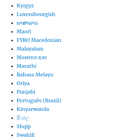
Kyrgyz
Luxembourgish
ພາສາລາວ
Maori
FYRO Macedonian
Malayalam
Монгол хэл
Marathi
Bahasa Melayu
Oriya
Punjabi
Português (Brazil)
Kinyarwanda
සිංහල
Shqip
Swahili