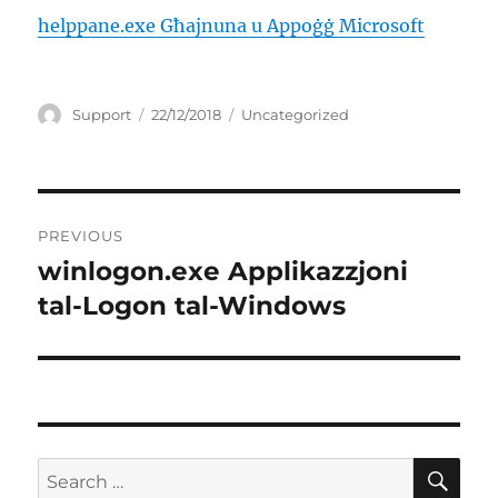
helppane.exe Għajnuna u Appoġġ Microsoft
Author
Posted
Categories
Support
22/12/2018
Uncategorized
on
Post
PREVIOUS
navigation
winlogon.exe Applikazzjoni
Previous
post:
tal-Logon tal-Windows
SE
Search