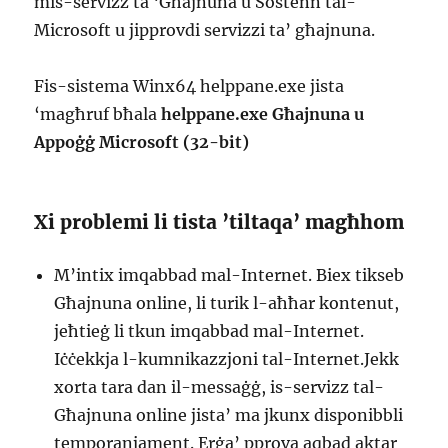
mis-servizz ta ‘Għajnuna u Sostenn tal-
Microsoft u jipprovdi servizzi ta’ għajnuna.
Fis-sistema Winx64 helppane.exe jista
‘magħruf bħala
helppane.exe Għajnuna u
Appoġġ Microsoft (32-bit)
Xi problemi li tista ’tiltaqa’ magħhom
M’intix imqabbad mal-Internet. Biex tikseb
Għajnuna online, li turik l-aħħar kontenut,
jeħtieġ li tkun imqabbad mal-Internet.
Iċċekkja l-kumnikazzjoni tal-Internet.Jekk
xorta tara dan il-messaġġ, is-servizz tal-
Għajnuna online jista’ ma jkunx disponibbli
temporanjament. Erġa’ pprova aqbad aktar