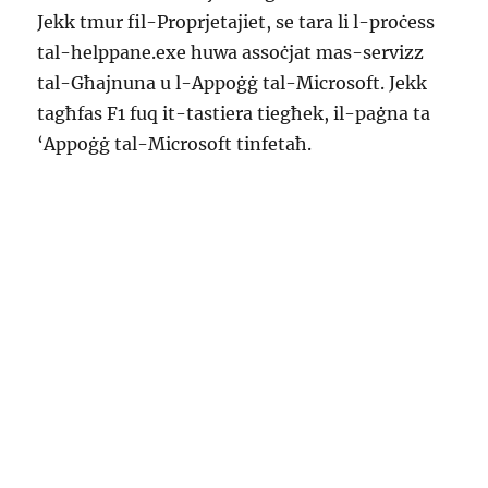
Jekk tmur fil-Proprjetajiet, se tara li l-proċess
tal-helppane.exe huwa assoċjat mas-servizz
tal-Għajnuna u l-Appoġġ tal-Microsoft. Jekk
tagħfas F1 fuq it-tastiera tiegħek, il-paġna ta
‘Appoġġ tal-Microsoft tinfetaħ.