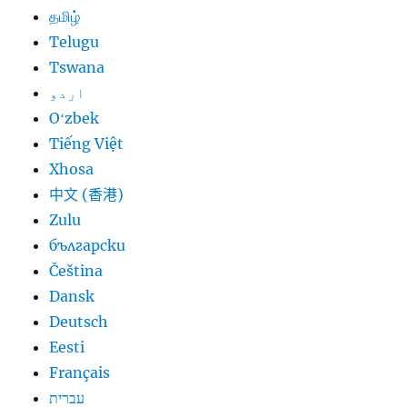
தமிழ்
Telugu
Tswana
اردو
Oʻzbek
Tiếng Việt
Xhosa
中文 (香港)
Zulu
български
Čeština
Dansk
Deutsch
Eesti
Français
עברית