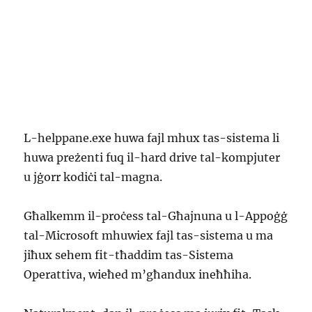
L-helppane.exe huwa fajl mhux tas-sistema li
huwa preżenti fuq il-hard drive tal-kompjuter
u jġorr kodiċi tal-magna.
Għalkemm il-proċess tal-Għajnuna u l-Appoġġ
tal-Microsoft mhuwiex fajl tas-sistema u ma
jiħux sehem fit-tħaddim tas-Sistema
Operattiva, wieħed m’għandux ineħħiha.