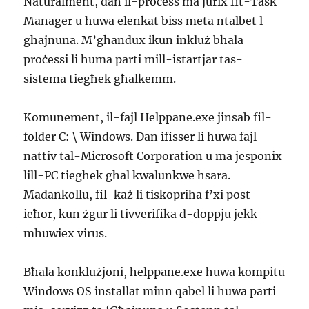
Naturalment, dan il-proċess ma jurix fit-Task
Manager u huwa elenkat biss meta ntalbet l-
għajnuna. M’għandux ikun inkluż bħala
proċessi li huma parti mill-istartjar tas-
sistema tiegħek għalkemm.
Komunement, il-fajl Helppane.exe jinsab fil-
folder C: \ Windows. Dan ifisser li huwa fajl
nattiv tal-Microsoft Corporation u ma jesponix
lill-PC tiegħek għal kwalunkwe ħsara.
Madankollu, fil-każ li tiskopriha f’xi post
ieħor, kun żgur li tivverifika d-doppju jekk
mhuwiex virus.
Bħala konklużjoni, helppane.exe huwa kompitu
Windows OS installat minn qabel li huwa parti