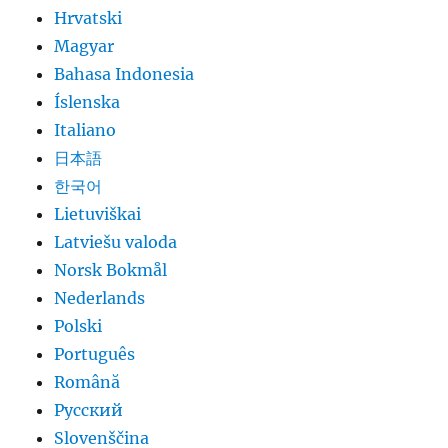
Hrvatski
Magyar
Bahasa Indonesia
Íslenska
Italiano
日本語
한국어
Lietuviškai
Latviešu valoda
Norsk Bokmål
Nederlands
Polski
Português
Română
Русский
Slovenščina