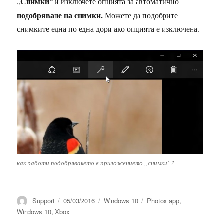
Снимки
„
“ и изключете опцията за автоматично
подобряване на снимки.
Можете да подобрите
снимките една по една дори ако опцията е изключена.
как работи подобряването в приложението „снимки“?
Автор
Публикувано
Категории
Етикети
Support
05/03/2016
Windows 10
Photos app
,
на
Windows 10
,
Xbox