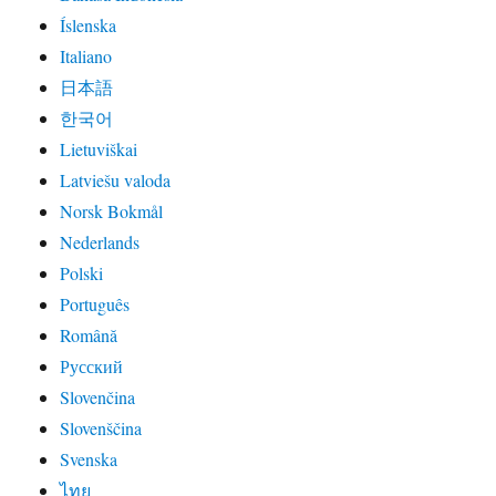
Íslenska
Italiano
日本語
한국어
Lietuviškai
Latviešu valoda
Norsk Bokmål
Nederlands
Polski
Português
Română
Русский
Slovenčina
Slovenščina
Svenska
ไทย