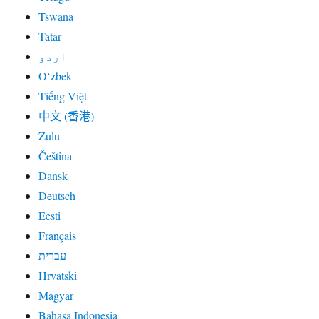
Tswana
Tatar
اردو
Oʻzbek
Tiếng Việt
中文 (香港)
Zulu
Čeština
Dansk
Deutsch
Eesti
Français
עברית
Hrvatski
Magyar
Bahasa Indonesia