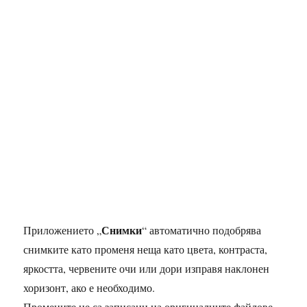
Снимки
Приложението „
“ автоматично подобрява
снимките като променя неща като цвета, контраста,
яркостта, червените очи или дори изправя наклонен
хоризонт, ако е необходимо.
Промените не са записани на оригиналните файлове –