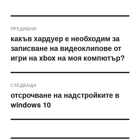
Навигация
ПРЕДИШНИ
какъв хардуер е необходим за
Предишна
записване на видеоклипове от
публикация:
игри на xbox на моя компютър?
СЛЕДВАЩА
отсрочване на надстройките в
Следваща
windows 10
публикация: