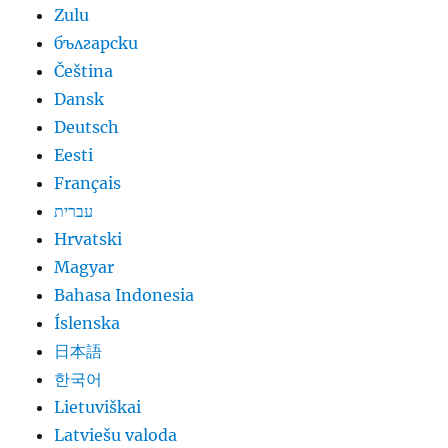
Zulu
български
Čeština
Dansk
Deutsch
Eesti
Français
עברית
Hrvatski
Magyar
Bahasa Indonesia
Íslenska
日本語
한국어
Lietuviškai
Latviešu valoda