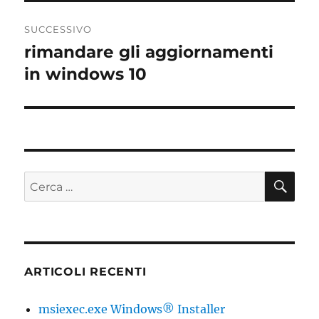
SUCCESSIVO
rimandare gli aggiornamenti
Articolo
successivo:
in windows 10
CE
Cerca:
ARTICOLI RECENTI
msiexec.exe Windows® Installer