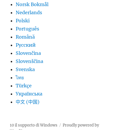
Norsk Bokmål
Nederlands
Polski
Português
Română
Русский
Slovenčina
Slovenščina
Svenska
ไทย
Türkçe
Українська
中文 (中国)
10 il supporto di Windows
Proudly powered by