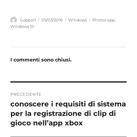
Autore
Pubblicato
Categorie
Tag
Support
05/03/2016
Windows
Photos app
,
il
Windows 10
I commenti sono chiusi.
Navigazione
PRECEDENTE
articoli
conoscere i requisiti di sistema
Articolo
precedente:
per la registrazione di clip di
gioco nell’app xbox