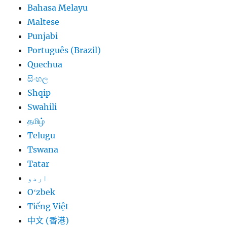
Bahasa Melayu
Maltese
Punjabi
Português (Brazil)
Quechua
සිංහල
Shqip
Swahili
தமிழ்
Telugu
Tswana
Tatar
اردو
Oʻzbek
Tiếng Việt
中文 (香港)