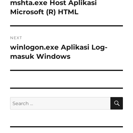
pos
mshta.exe Host Aplikasi
Previous
post:
Microsoft (R) HTML
NEXT
winlogon.exe Aplikasi Log-
Next
post:
masuk Windows
SE
Search
for: