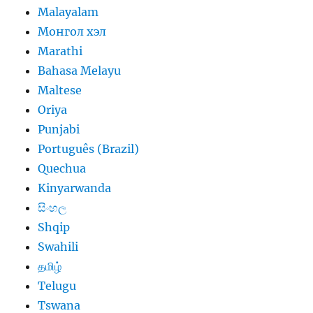
Malayalam
Монгол хэл
Marathi
Bahasa Melayu
Maltese
Oriya
Punjabi
Português (Brazil)
Quechua
Kinyarwanda
සිංහල
Shqip
Swahili
தமிழ்
Telugu
Tswana