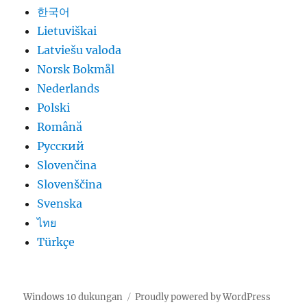
한국어
Lietuviškai
Latviešu valoda
Norsk Bokmål
Nederlands
Polski
Română
Русский
Slovenčina
Slovenščina
Svenska
ไทย
Türkçe
Windows 10 dukungan
Proudly powered by WordPress