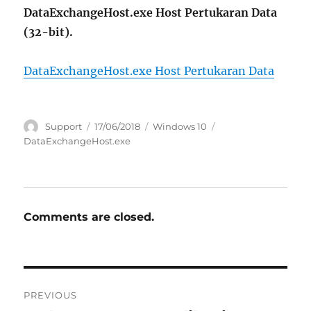
DataExchangeHost.exe Host Pertukaran Data
(32-bit).
DataExchangeHost.exe Host Pertukaran Data
Author
Posted
Categories
Tags
Support
17/06/2018
Windows 10
on
DataExchangeHost.exe
Comments are closed.
Navigasi
PREVIOUS