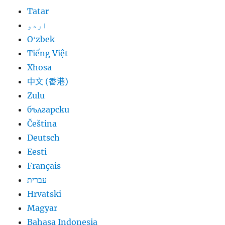
Tatar
اردو
Oʻzbek
Tiếng Việt
Xhosa
中文 (香港)
Zulu
български
Čeština
Deutsch
Eesti
Français
עברית
Hrvatski
Magyar
Bahasa Indonesia