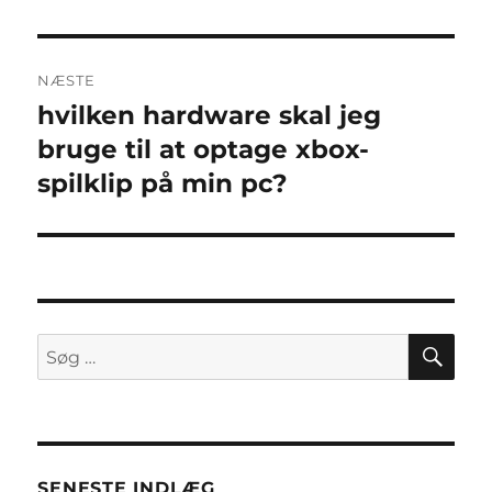
NÆSTE
hvilken hardware skal jeg
Næste
indlæg:
bruge til at optage xbox-
spilklip på min pc?
SØ
Søg
efter:
SENESTE INDLÆG