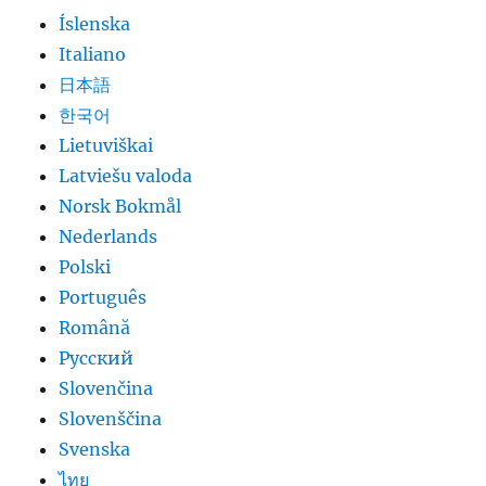
Íslenska
Italiano
日本語
한국어
Lietuviškai
Latviešu valoda
Norsk Bokmål
Nederlands
Polski
Português
Română
Русский
Slovenčina
Slovenščina
Svenska
ไทย