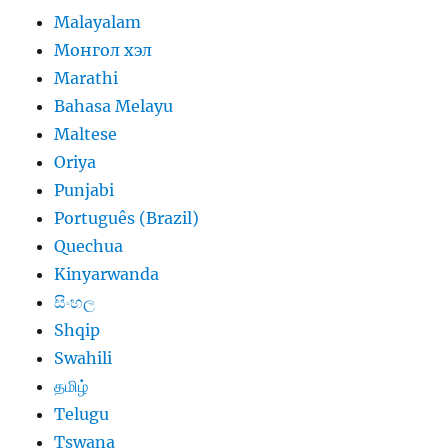
Malayalam
Монгол хэл
Marathi
Bahasa Melayu
Maltese
Oriya
Punjabi
Português (Brazil)
Quechua
Kinyarwanda
සිංහල
Shqip
Swahili
தமிழ்
Telugu
Tswana