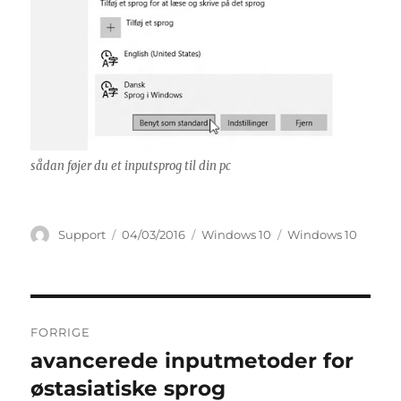
sådan føjer du et inputsprog til din pc
Forfatter
Udgivet
Kategorier
Tags
Support
04/03/2016
Windows 10
Windows 10
Indlægsnavigation
FORRIGE
avancerede inputmetoder for
Forrige
indlæg:
østasiatiske sprog