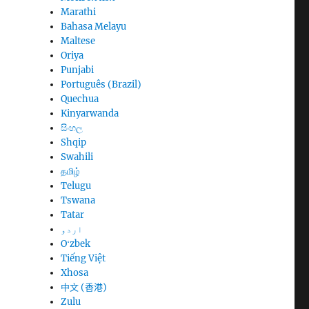
Marathi
Bahasa Melayu
Maltese
Oriya
Punjabi
Português (Brazil)
Quechua
Kinyarwanda
සිංහල
Shqip
Swahili
தமிழ்
Telugu
Tswana
Tatar
اردو
Oʻzbek
Tiếng Việt
Xhosa
中文 (香港)
Zulu