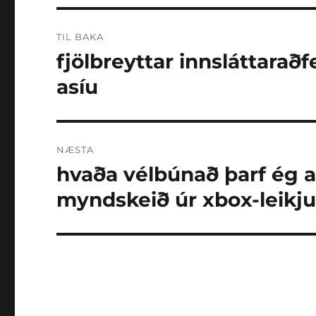
Leiðarkerfi
TIL BAKA
færslu
fjölbreyttar innsláttaraðf
Síðasta
grein:
asíu
NÆSTA
hvaða vélbúnað þarf ég að
Næsta
grein:
myndskeið úr xbox-leikju