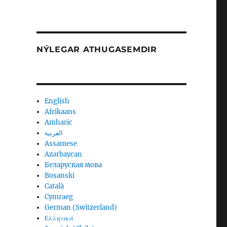
NÝLEGAR ATHUGASEMDIR
English
Afrikaans
Amharic
العربية
Assamese
Azərbaycan
Беларуская мова
Bosanski
Català
Cymraeg
German (Switzerland)
Ελληνικά