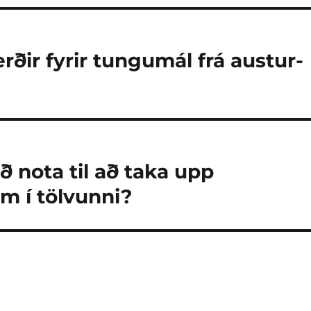
erðir fyrir tungumál frá austur-
 nota til að taka upp
m í tölvunni?