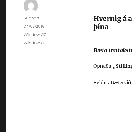
Hvernig á 
Höfundur
Support
þína
Birt
04/03/2016
þann
Flokkar
Windows 10
Efnisorð
Windows 10
Bæta inntakst
Opnaðu
„Stilli
Veldu „Bæta við