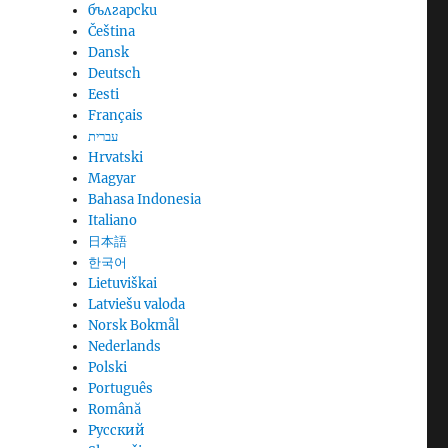
български
Čeština
Dansk
Deutsch
Eesti
Français
עברית
Hrvatski
Magyar
Bahasa Indonesia
Italiano
日本語
한국어
Lietuviškai
Latviešu valoda
Norsk Bokmål
Nederlands
Polski
Português
Română
Русский