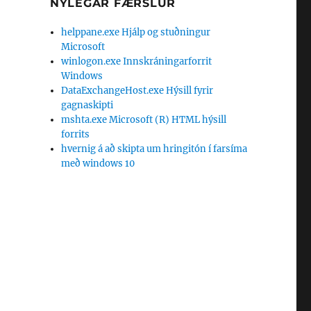
NÝLEGAR FÆRSLUR
helppane.exe Hjálp og stuðningur
Microsoft
winlogon.exe Innskráningarforrit
Windows
DataExchangeHost.exe Hýsill fyrir
gagnaskipti
mshta.exe Microsoft (R) HTML hýsill
forrits
hvernig á að skipta um hringitón í farsíma
með windows 10