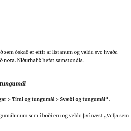
 sem óskað er eftir af listanum og veldu svo hvaða
ð nota. Niðurhalið hefst samstundis.
artungumál
ngar > Tími og tungumál > Svæði og tungumál“.
ngumálunum sem í boði eru og veldu því næst „Velja sem