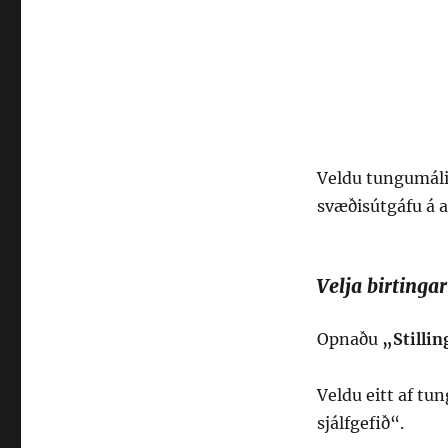
Veldu tungumálið
svæðisútgáfu á a
Velja birting
Opnaðu
„Stilli
Veldu eitt af tu
sjálfgefið“.