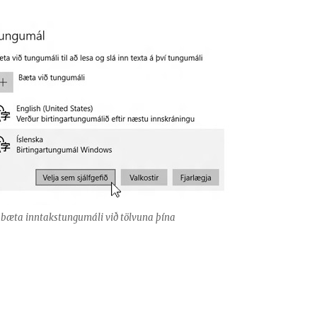
 bæta inntakstungumáli við tölvuna þína