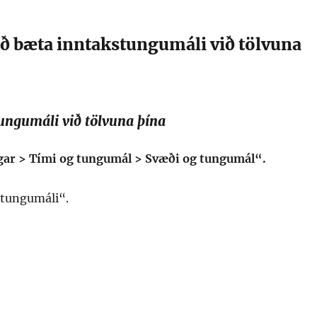
að bæta inntakstungumáli við tölvuna
ungumáli við tölvuna þína
ngar > Tími og tungumál > Svæði og tungumál“.
 tungumáli“.