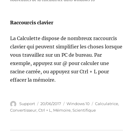
Raccourcis clavier
La Calculette dispose de nombreux raccourcis
clavier qui peuvent simplifier les choses lorsque
vous travaillez sur un PC de bureau. Par
exemple, appuyez sur @ pour calculer une
racine carrée, ou appuyez sur Ctrl + L pour
effacer la mémoire.
Auteur
Publié
Catégories
Étiquettes
Support
20/06/2017
Windows 10
Calculatrice
,
le
Convertisseur
,
Ctrl + L
,
Mémoire
,
Scientifique