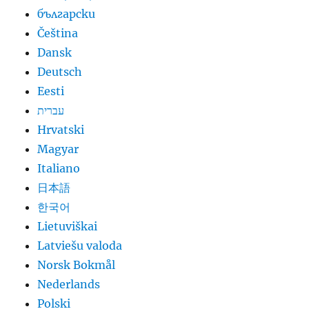
български
Čeština
Dansk
Deutsch
Eesti
עברית
Hrvatski
Magyar
Italiano
日本語
한국어
Lietuviškai
Latviešu valoda
Norsk Bokmål
Nederlands
Polski