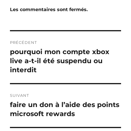
Les commentaires sont fermés.
Navigation
PRÉCÉDENT
de
pourquoi mon compte xbox
Publication
précédente :
live a-t-il été suspendu ou
l’article
interdit
SUIVANT
faire un don à l’aide des points
Publication
suivante :
microsoft rewards