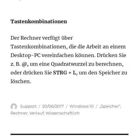
Tastenkombinationen
Der Rechner verfügt über
Tastenkombinationen, die die Arbeit an einem
Desktop-PC vereinfachen können. Drücken Sie
z. B.
@,
um eine Quadratwurzel zu berechnen,
oder drücken Sie
STRG + L
, um den Speicher zu
löschen.
Autor
Veröffentlicht
Kategorien
Schlagwörter
Support
20/06/2017
Windows 10
„Speicher“
,
am
Rechner
,
Verlauf
,
Wissenschaftlich