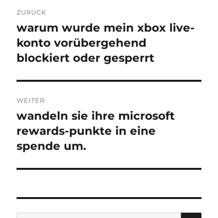
Beitragsnavigation
ZURÜCK
warum wurde mein xbox live-
Vorheriger
Beitrag:
konto vorübergehend
blockiert oder gesperrt
WEITER
wandeln sie ihre microsoft
Nächster
Beitrag:
rewards-punkte in eine
spende um.
SU