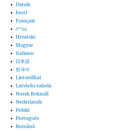
Dansk
Eesti
Français
עברית
Hrvatski
Magyar
Italiano
日本語
한국어
Lietuviškai
Latviešu valoda
Norsk Bokmål
Nederlands
Polski
Português
Română