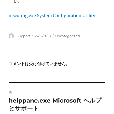
い。
msconfig.exe System Configuration Utility
投
投
カ
Support
27/12/2018
Uncategorized
稿
稿
テ
者
日:
ゴ
リ
ー
コメントは受け付けていません。
投
前
稿
helppane.exe Microsoft ヘルプ
前
の
とサポート
ナ