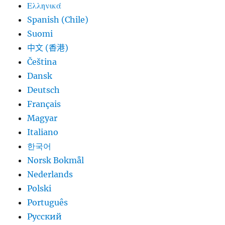
Ελληνικά
Spanish (Chile)
Suomi
中文 (香港)
Čeština
Dansk
Deutsch
Français
Magyar
Italiano
한국어
Norsk Bokmål
Nederlands
Polski
Português
Русский