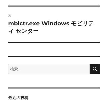
投
ビ
稿:
ゲ
次
mblctr.exe Windows モビリテ
次
ー
の
ィ センター
シ
投
稿:
ョ
ン
検
検
索
索:
最近の投稿