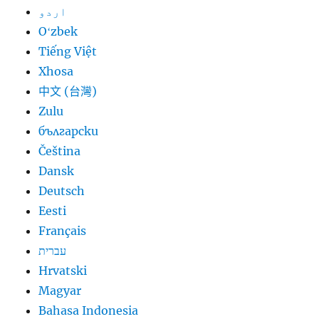
اردو
Oʻzbek
Tiếng Việt
Xhosa
中文 (台灣)
Zulu
български
Čeština
Dansk
Deutsch
Eesti
Français
עברית
Hrvatski
Magyar
Bahasa Indonesia