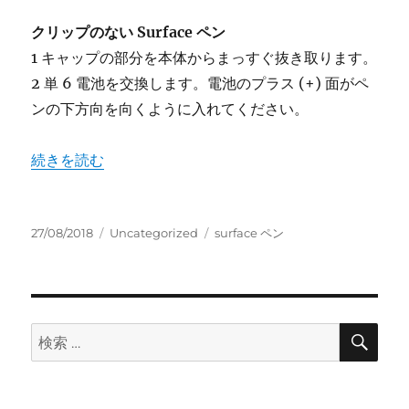
クリップのない Surface ペン
1 キャップの部分を本体からまっすぐ抜き取ります。
2 単 6 電池を交換します。電池のプラス (+) 面がペ
ンの下方向を向くように入れてください。
“surface ペンの電池を交換する” の
続きを読む
投
カ
タ
27/08/2018
Uncategorized
surface ペン
稿
テ
グ
日:
ゴ
リ
ー
検
検
索
索: