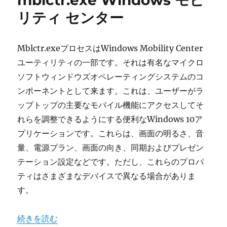
mblctr.exe Windows モビ
ト
リティ センター
ー
ラ
ー
Mblctr.exeプロセスはWindows Mobility Center
へ
ユーティリティの一部です。それは有名なマイクロ
の
ソフトウィンドウズオペレーティングシステムのコ
ンポーネントとして来ます。これは、ユーザーがラ
ップトップの主要なモバイル機能にアクセスしてそ
れらを調整できるようにする便利なWindows 10ア
プリケーションです。これらは、画面の明るさ、音
量、電源プラン、画面の向き、同期およびプレゼン
テーション設定などです。ただし、これらのプロパ
ティはさまざまなデバイスで異なる場合がありま
す。
“mblctr.exe Windows モビリティ センター” の
続きを読む