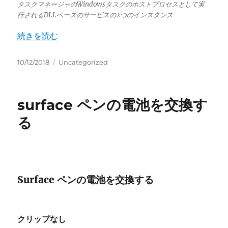
タスクマネージャのWindowsタスクのホストプロセスとして実
行されるDLLベースのサービスの2つのインスタンス
“taskhostw.exe Windows タスクのホスト プロセス” 
続きを読む
投
カ
10/12/2018
Uncategorized
稿
テ
日:
ゴ
リ
surface ペンの電池を交換す
ー
る
Surface ペンの電池を交換する
クリップなし