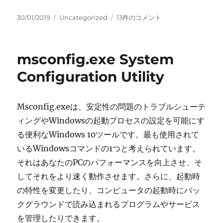
投
カ
mblctr.exe
30/01/2019
Uncategorized
13件のコメント
稿
テ
Windows
日:
ゴ
モ
リ
ビ
msconfig.exe System
ー
リ
テ
Configuration Utility
ィ
セ
ン
Msconfig.exeは、安定性の問題のトラブルシューテ
タ
ィングやWindowsの起動プロセスの設定を可能にす
ー
へ
る便利なWindows 10ツールです。最も使用されて
の
いるWindowsコマンドの1つと考えられています。
それはあなたのPCのパフォーマンスを向上させ、そ
してそれをより速く動作させます。さらに、起動時
の特性を変更したり、コンピュータの起動時にバッ
クグラウンドで読み込まれるプログラムやサービス
を管理したりできます。