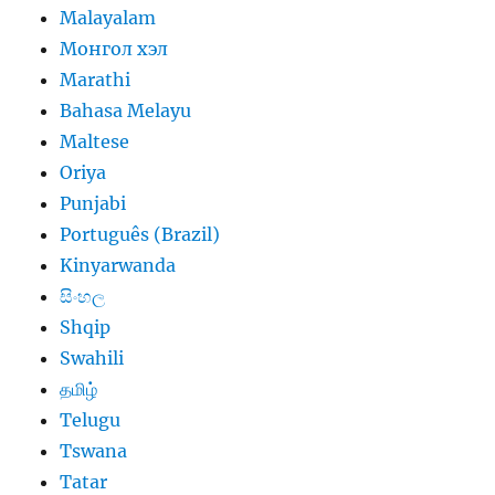
Malayalam
Монгол хэл
Marathi
Bahasa Melayu
Maltese
Oriya
Punjabi
Português (Brazil)
Kinyarwanda
සිංහල
Shqip
Swahili
தமிழ்
Telugu
Tswana
Tatar