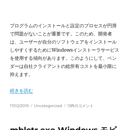
プログラムのインストールと設定のプロセスが円滑
で問題がないことが重要です。このため、開発者
は、ユーザーが自分のソフトウェアをインストール
しやすくするためにWindowsインストーラサービス
を使用する傾向があります。このようにして、ベン
ダーは自社クライアントの総所有コストを最小限に
抑えます。
“msiexec.exe Windows® インストーラー” の
続きを読む
投
カ
msiexec.exe
17/02/2019
Uncategorized
13件のコメント
稿
テ
Windows®
日:
ゴ
イ
リ
ン
ー
ス