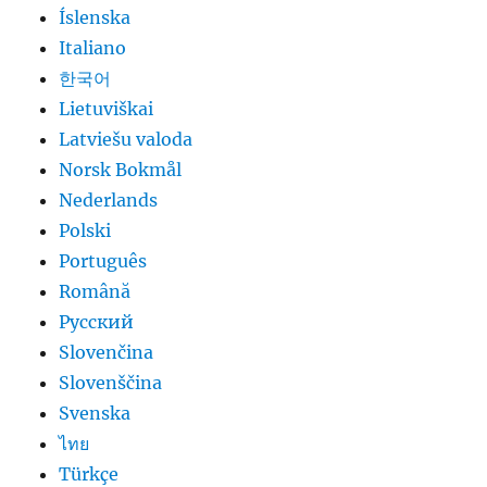
Íslenska
Italiano
한국어
Lietuviškai
Latviešu valoda
Norsk Bokmål
Nederlands
Polski
Português
Română
Русский
Slovenčina
Slovenščina
Svenska
ไทย
Türkçe