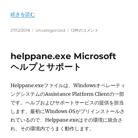
“msconfig.exe System Configuration Utility” の
続きを読む
投
カ
msconfig.exe
27/12/2018
Uncategorized
13件のコメント
稿
テ
System
日:
ゴ
Configuration
リ
Utility
helppane.exe Microsoft
ー
へ
の
ヘルプとサポート
Helppane.exeファイルは、Windowsオペレーティ
ングシステムのAssistance Platform Clientの一部
です。ヘルプおよびサポートサービスの提供を担当
します。最初にWindows OSがプリインストールさ
れているので、Helppane.exeはその環境に統合さ
れ、その環境内でうまく動作します。