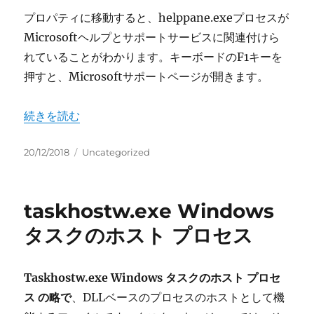
プロパティに移動すると、helppane.exeプロセスが
Microsoftヘルプとサポートサービスに関連付けら
れていることがわかります。キーボードのF1キーを
押すと、Microsoftサポートページが開きます。
“helppane.exe Microsoft ヘルプとサポート” の
続きを読む
投
カ
20/12/2018
Uncategorized
稿
テ
日:
ゴ
リ
taskhostw.exe Windows
ー
タスクのホスト プロセス
Taskhostw.exe Windows タスクのホスト プロセ
ス の略で
、DLLベースのプロセスのホストとして機