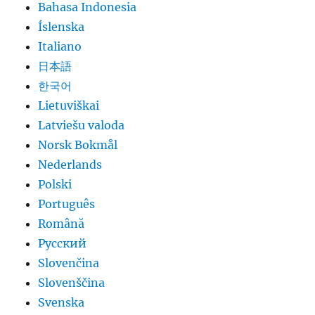
Bahasa Indonesia
Íslenska
Italiano
日本語
한국어
Lietuviškai
Latviešu valoda
Norsk Bokmål
Nederlands
Polski
Português
Română
Русский
Slovenčina
Slovenščina
Svenska