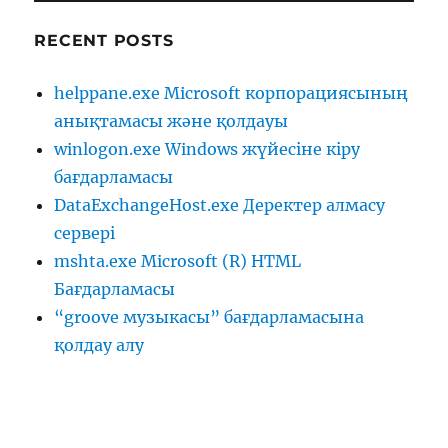
RECENT POSTS
helppane.exe Microsoft корпорациясының
анықтамасы және қолдауы
winlogon.exe Windows жүйесіне кіру
бағдарламасы
DataExchangeHost.exe Деректер алмасу
сервері
mshta.exe Microsoft (R) HTML
Бағдарламасы
“groove музыкасы” бағдарламасына
қолдау алу