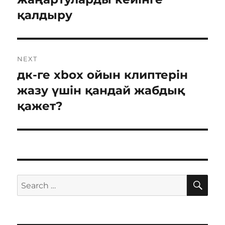
қалдыру
NEXT
дк-ге xbox ойын клиптерін
Next
post:
жазу үшін қандай жабдық
қажет?
SE
Search
for: