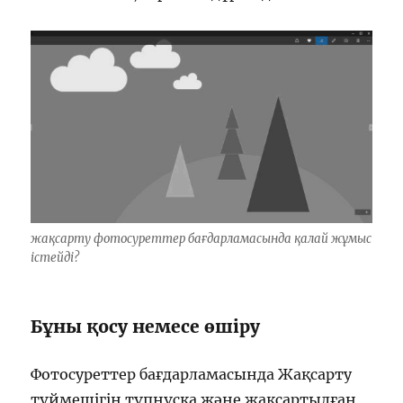
жақсарту фотосуреттер бағдарламасында қалай жұмыс
істейді?
Бұны қосу немесе өшіру
Фотосуреттер бағдарламасында Жақсарту
түймешігін түпнұсқа және жақсартылған