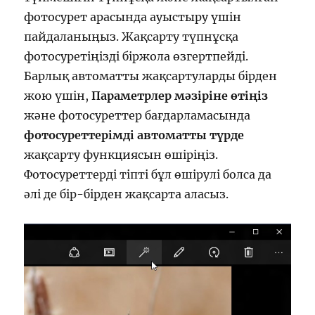
фотосурет арасында ауыстыру үшін
пайдаланыңыз. Жақсарту түпнұсқа
фотосуретіңізді біржола өзгертпейді.
Барлық автоматты жақсартуларды бірден
жою үшін,
Параметрлер мәзіріне өтіңіз
және фотосуреттер бағдарламасында
фотосуреттерімді автоматты түрде
жақсарту функциясын өшіріңіз.
Фотосуреттерді тіпті бұл өшірулі болса да
әлі де бір-бірден жақсарта аласыз.