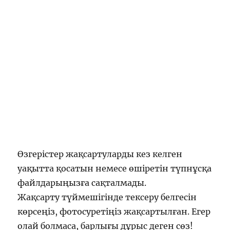
Өзгерістер жақсартуларды кез келген
уақытта қосатын немесе өшіретін түпнұсқа
файлдарыңызға сақталмады.
Жақсарту түймешігінде тексеру белгесін
көрсеңіз, фотосуретіңіз жақсартылған. Егер
олай болмаса, барлығы дұрыс деген сөз!