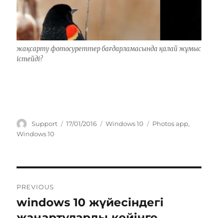
жақсарту фотосуреттер бағдарламасында қалай жұмыс
істейді?
Author
Posted
Categories
Tags
Support
17/01/2016
Windows 10
Photos app
,
on
Windows 10
Post
PREVIOUS
navigation
windows 10 жүйесіндегі
Previous
post:
жаңартуларды кейінге