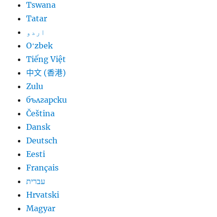
Tswana
Tatar
اردو
Oʻzbek
Tiếng Việt
中文 (香港)
Zulu
български
Čeština
Dansk
Deutsch
Eesti
Français
עברית
Hrvatski
Magyar