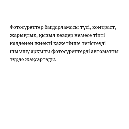
Фотосуреттер бағдарламасы түсі, контраст,
жарықтық, қызыл көздер немесе тіпті
көлденең жиекті қажетінше тегістеуді
шымшу арқылы фотосуреттерді автоматты
түрде жақсартады.