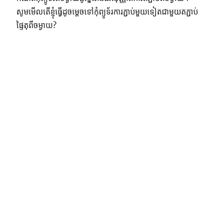
សូមមើលតើខ្ញុំធ្វើដូចម្តេចទៅកុំព្យូទ័រការភ្ជាប់មួយទៀតជាមួយតភ្ជាប់
ផ្ទៃតុពីចម្ងាយ?