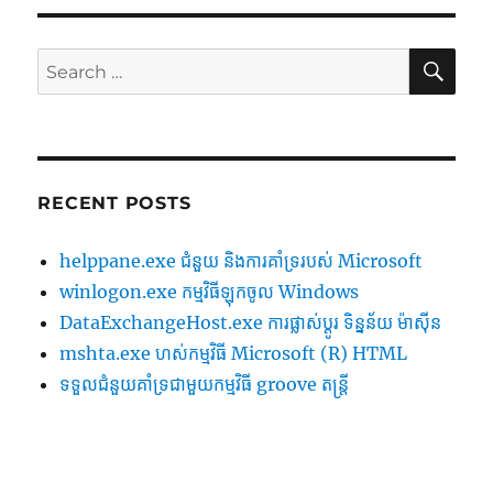
SE
Search
for:
RECENT POSTS
helppane.exe ជំនួយ និងការគាំទ្ររបស់ Microsoft
winlogon.exe កម្មវិធីឡុកចូល Windows
DataExchangeHost.exe ការផ្លាស់ប្តូរ ទិន្នន័យ ម៉ាស៊ីន
mshta.exe ហស់កម្មវិធី Microsoft (R) HTML
ទទួល​ជំនួយ​គាំទ្រ​ជាមួយ​កម្មវិធី groove តន្ត្រី