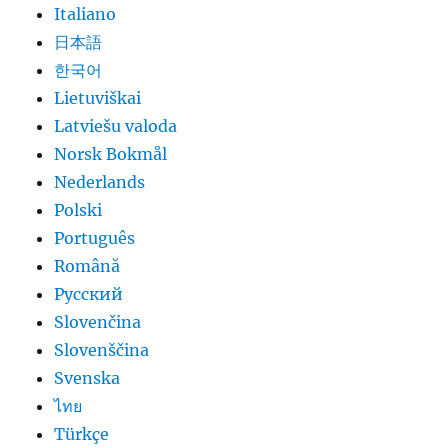
Italiano
日本語
한국어
Lietuviškai
Latviešu valoda
Norsk Bokmål
Nederlands
Polski
Português
Română
Русский
Slovenčina
Slovenščina
Svenska
ไทย
Türkçe