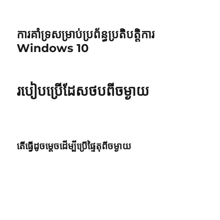
ការគាំទ្រសម្រាប់ប្រព័ន្ធប្រតិបត្តិការ
Windows 10
របៀបប្រើដែសថបពីចម្ងាយ
តើធ្វើដូចម្តេចដើម្បីប្រើផ្ទៃតុពីចម្ងាយ