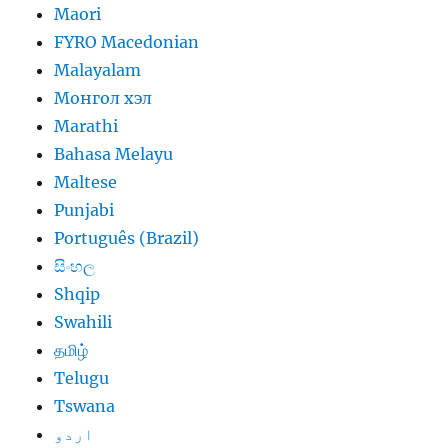
Maori
FYRO Macedonian
Malayalam
Монгол хэл
Marathi
Bahasa Melayu
Maltese
Punjabi
Português (Brazil)
සිංහල
Shqip
Swahili
தமிழ்
Telugu
Tswana
اردو