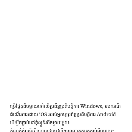
ប្រើផ្ទៃតុពីចម្ងាយនៅលើប្រព័ន្ធប្រតិបត្តិការ Windows, ឧបករណ៍
ដំណើរការដោយ iOS របស់អ្នកឬប្រព័ន្ធប្រតិបត្តិការ Android
ដើម្បីតភ្ជាប់ទៅកុំព្យូទ័រពីចម្ងាយមួយ:
កំណត់កុំព្យូទ័រពីចម្ងាយដូច្នេះវានឹងអនុញ្ញាតការតភ្ជាប់ពីចម្ងាយ។