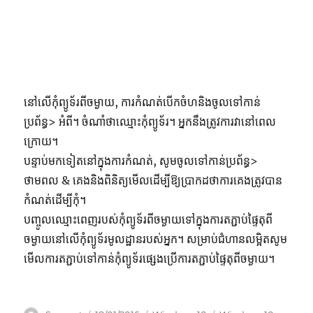
នៅលើកុំព្យូទ័រពីចម្ងាយ, ការកំណត់បើកចំហនិងចូលទៅកាន់
ប្រព័ន្ធ> អំពី។ ចំណាំថាឈ្មោះកុំព្យូទ័រ។ អ្នកនឹងត្រូវការវានៅពេល
ក្រោយ។
បន្ទាប់មកទៀតនៅក្នុងការកំណត់, សូមចូលទៅកាន់ប្រព័ន្ធ>
ថាមពល & គេងនិងពិនិត្យមើលដើម្បីឱ្យប្រាកដថាការគេងត្រូវបាន
កំណត់ដើម្បីកុំ។
បញ្ចូលឈ្មោះពេញរបស់កុំព្យូទ័រពីចម្ងាយទៅក្នុងការតភ្ជាប់ផ្ទៃតុពី
ចម្ងាយនៅលើកុំព្យូទ័រមូលដ្ឋានរបស់អ្នក។ សម្រាប់ជំហានលម្អិតសូម
មើលការតភ្ជាប់ទៅកាន់កុំព្យូទ័រផ្សេងប្រើការតភ្ជាប់ផ្ទៃតុពីចម្ងាយ។