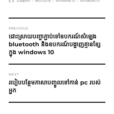
Author
Posted
Categories
Tags
Support
18/01/2016
Windows 10
Windows 10
on
Post
PREVIOUS
navigation
ដោះ​ស្រាយ​បញ្ហា​ភ្ជាប់​ទៅ​ឧបករណ៍​សំឡេង
Previous
post:
bluetooth និង​ឧបករណ៍​បង្ហាញ​គ្មាន​ខ្សែ​
ក្នុង windows 10
NEXT
របៀបបន្ថែមភាសាបញ្ចូលទៅកាន់ pc របស់
Next
post:
អ្នក