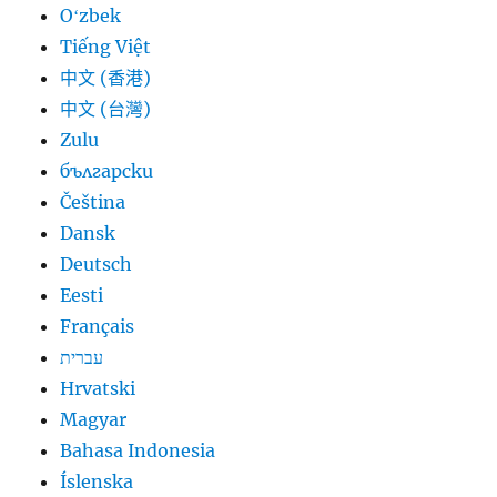
Oʻzbek
Tiếng Việt
中文 (香港)
中文 (台灣)
Zulu
български
Čeština
Dansk
Deutsch
Eesti
Français
עברית
Hrvatski
Magyar
Bahasa Indonesia
Íslenska