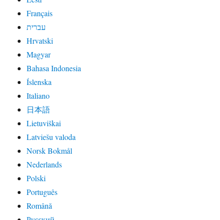
Français
עברית
Hrvatski
Magyar
Bahasa Indonesia
Íslenska
Italiano
日本語
Lietuviškai
Latviešu valoda
Norsk Bokmål
Nederlands
Polski
Português
Română
Русский