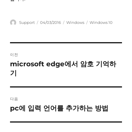
글
작
카
태
Support
04/03/2016
Windows
Windows 10
쓴
성
테
그
이
일
고
자
리
글
이전
내
microsoft edge에서 암호 기억하
이
전
기
비
글:
게
이
다음
pc에 입력 언어를 추가하는 방법
다
션
음
글: