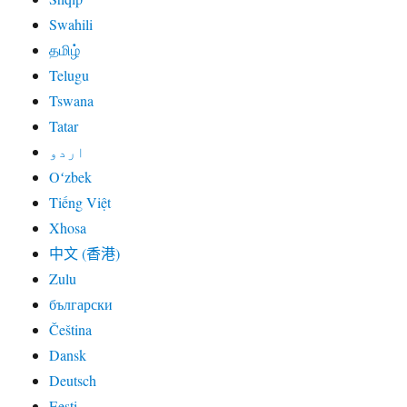
Swahili
தமிழ்
Telugu
Tswana
Tatar
اردو
Oʻzbek
Tiếng Việt
Xhosa
中文 (香港)
Zulu
български
Čeština
Dansk
Deutsch
Eesti