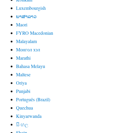
Luxembourgish
ພາສາລາວ
Maori
FYRO Macedonian
Malayalam
Монгол хэл
Marathi
Bahasa Melayu
Maltese
Oriya
Punjabi
Português (Brazil)
Quechua
Kinyarwanda
සිංහල
Shqip