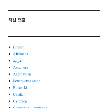
최신 댓글
English
Afrikaans
العربية
Assamese
Azərbaycan
Беларуская мова
Bosanski
Català
Cymraeg
German (Switzerland)