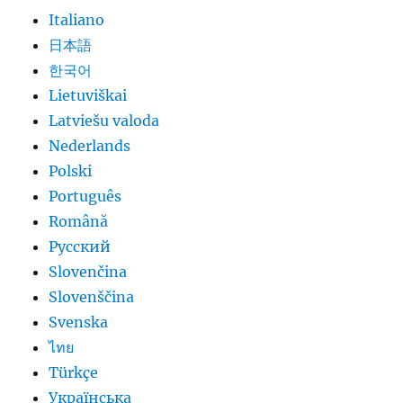
Italiano
日本語
한국어
Lietuviškai
Latviešu valoda
Nederlands
Polski
Português
Română
Русский
Slovenčina
Slovenščina
Svenska
ไทย
Türkçe
Українська