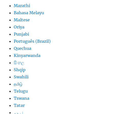
Marathi
Bahasa Melayu
Maltese
Oriya
Punjabi
Português (Brazil)
Quechua
Kinyarwanda
සිංහල
Shqip
Swahili
தமிழ்
Telugu
Tswana
Tatar
اردو