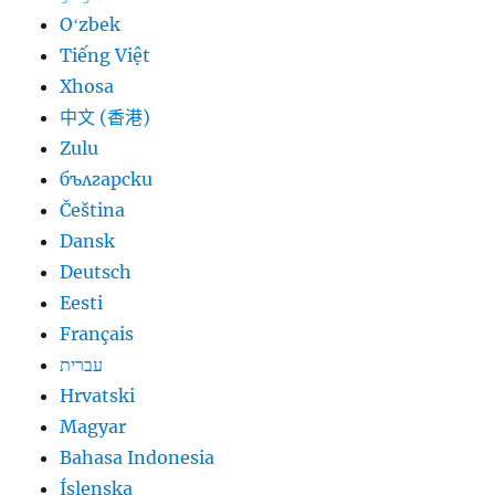
Oʻzbek
Tiếng Việt
Xhosa
中文 (香港)
Zulu
български
Čeština
Dansk
Deutsch
Eesti
Français
עברית
Hrvatski
Magyar
Bahasa Indonesia
Íslenska