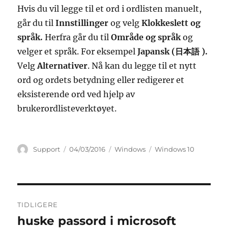
Hvis du vil legge til et ord i ordlisten manuelt,
går du til
Innstillinger
og velg
Klokkeslett og
språk.
Herfra går du til
Område og språk
og
velger et språk. For eksempel
Japansk (日本語 ).
Velg
Alternativer
. Nå kan du legge til et nytt
ord og ordets betydning eller redigerer et
eksisterende ord ved hjelp av
brukerordlisteverktøyet.
Forfatter
Publisert
Kategorier
Stikkord
Support
04/03/2016
Windows
Windows 10
Innleggsnavigasjon
TIDLIGERE
huske passord i microsoft
Forrige