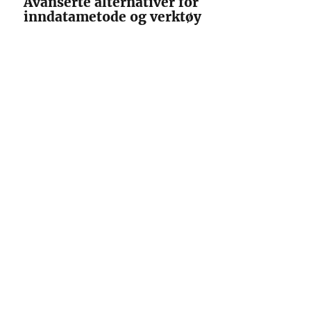
Avanserte alternativer for
inndatametode og verktøy