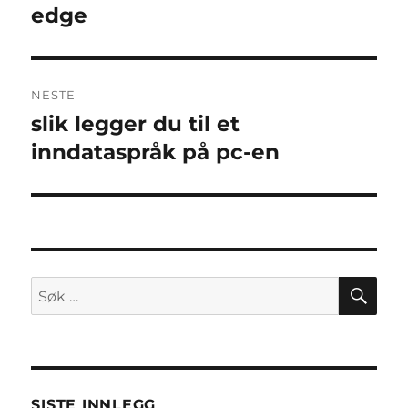
innlegg:
edge
NESTE
slik legger du til et
Neste
innlegg:
inndataspråk på pc-en
SØ
Søk
etter:
SISTE INNLEGG