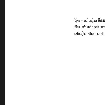
ຖ້າການກົດປຸ່ມ​ເ
ຊື່ອມ​
ຮັບປະກັນວ່າອຸປະກ
ເຫັນປຸ່ມ Bluetoo