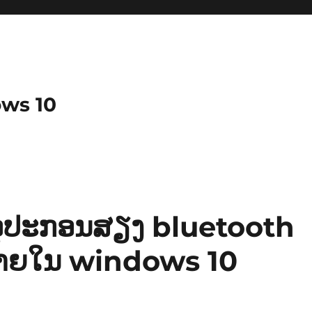
ows 10
່ກັບອຸປະກອນສຽງ bluetooth
ສາຍໃນ windows 10