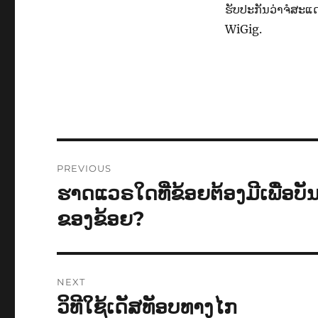
ຮັບປະກັນວ່າຈໍສະແດ
WiGig.
Post
PREVIOUS
navigation
ຮາດ​ແວຣ​ໃດ​ທີ່​ຂ້ອຍ​ຕ້ອງ​ມີ​ເພື່ອ​ບັ
Previous
post:
ຂອງ​ຂ້ອຍ?
NEXT
ວິທີ​ໃຊ້​ເດັສທັອບທາງ​ໄກ
Next