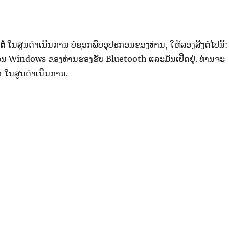
ຕໍ່
ໃນສູນດຳເນີນການ ບໍ່ຊອກພົບອຸປະກອນຂອງທ່ານ, ໃຫ້ລອງສິ່ງ​ຕໍ່​ໄປ​ນີ້:
ອນ Windows ຂອງທ່ານຮອງຮັບ Bluetooth ແລະມັນເປີດຢູ່. ທ່ານຈະ
th ໃນສູນດຳເນີນການ.