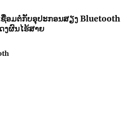
ນ​ເຊື່ອມຕໍ່ກັບອຸປະກອນສຽງ Bluetooth
ດງຜົນໄຮ້ສາຍ
oth