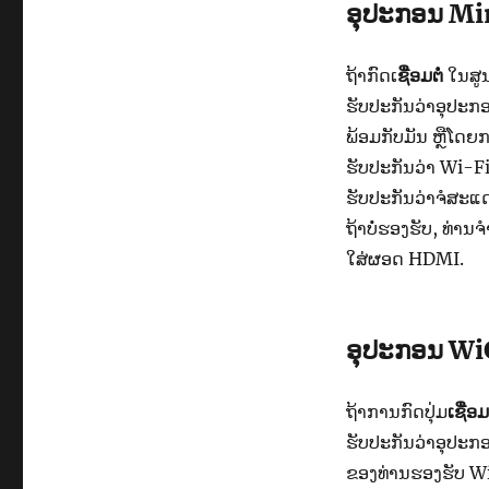
ອຸປະກອນ Mi
ຖ້າກົດ​ເ
ຊື່ອມ​ຕໍ່
ໃນສູນ
ຮັບປະກັນ​ວ່າ​ອຸປະກອ
ພ້ອມ​ກັບ​ມັນ ຫຼືໂດຍການ
ຮັບປະກັນວ່າ Wi-Fi ເ
ຮັບປະກັນວ່າຈໍສະແດ
ຖ້າບໍ່ຮອງຮັບ, ທ່ານ
ໃສ່ຜອດ HDMI.
ອຸປະກອນ Wi
ຖ້າການ​ກົດປຸ່ມ​
ເຊື່ອມ​
ຮັບປະກັນວ່າອຸປະກ
ຂອງທ່ານຮອງຮັບ Wi