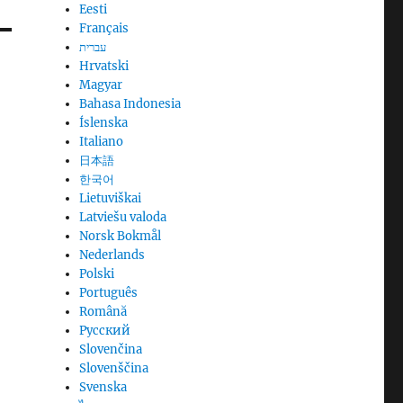
Eesti
Français
עברית
Hrvatski
Magyar
Bahasa Indonesia
Íslenska
Italiano
日本語
한국어
Lietuviškai
Latviešu valoda
Norsk Bokmål
Nederlands
Polski
Português
Română
Русский
Slovenčina
Slovenščina
Svenska