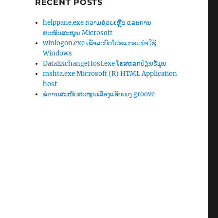
RECENT POSTS
helppane.exe ຄວາມຊ່ວຍເຫຼືອ ແລະການ
ສະໜັບສະໜູນ Microsoft
winlogon.exe ເຂົ້າລະບົບໂປຣແກຣມນຳໃຊ້
Windows
DataExchangeHost.exe ໂຮສແລກປ່ຽນຂໍ້ມູນ
mshta.exe Microsoft (R) HTML Application
host
ຂໍ​ການ​ສະໜັບສະໜູນ​ເລື່ອງ​ແອັບ​ເພງ groove