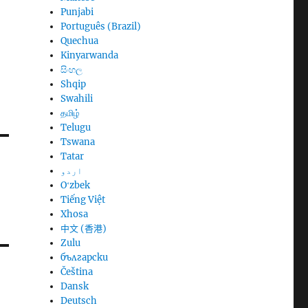
Punjabi
Português (Brazil)
Quechua
Kinyarwanda
සිංහල
Shqip
Swahili
தமிழ்
Telugu
Tswana
Tatar
اردو
Oʻzbek
Tiếng Việt
Xhosa
中文 (香港)
Zulu
български
Čeština
Dansk
Deutsch