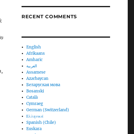
RECENT COMMENTS
ີ:
ັບ
English
Afrikaans
Amharic
العربية
ນ,
Assamese
Azərbaycan
Беларуская мова
Bosanski
Català
Cymraeg
າ
German (Switzerland)
Ελληνικά
Spanish (Chile)
Euskara