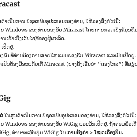
racast
ດຳເນີນການ ບໍ່ຊອກພົບອຸປະກອນຂອງທ່ານ, ໃຫ້ລອງສິ່ງ​ຕໍ່​ໄປ​ນີ້:
ນ Windows ຂອງ​ທ່ານ​ຮອງ​ຮັບ Miracast ​ໂດຍ​ການກວດ​ເບິ່ງ​ຂໍ້​ມູນ​ທີ່​ມ
​​ເຂົ້າ​ເບິ່ງ​ເວັບ​ໄຊ​ທ໌ຂອງ​ຜູ້​ຜະລິດ.
ປີດຢູ່.
ງຜົນທີ່ທ່ານຕ້ອງການສາຍໃສ່ ແມ່ນຮອງຮັບ Miracast ແລະມັນເປີດຢູ່.
ຈຳເປັນຕ້ອງມີອະແດັບເຕີ Miracast (ບາງຄັ້ງເອີ້ນວ່າ “ດອງໂກລ”) ທີ່ສຽ
Gig
ຕໍ່
ໃນສູນດຳເນີນການ ບໍ່ຊອກພົບອຸປະກອນຂອງທ່ານ, ໃຫ້ລອງສິ່ງ​ຕໍ່​ໄປ​ນີ້:
ອນ Windows ຂອງທ່ານຮອງຮັບ WiGig ແລະມັນເປີດຢູ່. ຖ້າຄອມພິວເຕີ
Gig, ທ່ານຈະເຫັນປຸ່ມ WiGig ໃນ
ການ​ຕັ້ງ​ຄ່າ > ໂໝດເຄື່ອງບິນ.