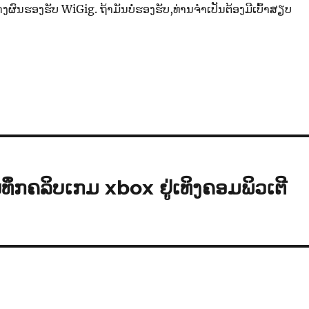
ງຜົນຮອງຮັບ WiGig. ຖ້າມັນບໍ່ຮອງຮັບ,​ທ່ານຈຳເປັນຕ້ອງມີເບົ້າສຽບ
ນທຶກ​ຄລິບ​ເກ​ມ xbox ຢູ່​ເທິງ​ຄອມ​ພິວ​ເຕີ​