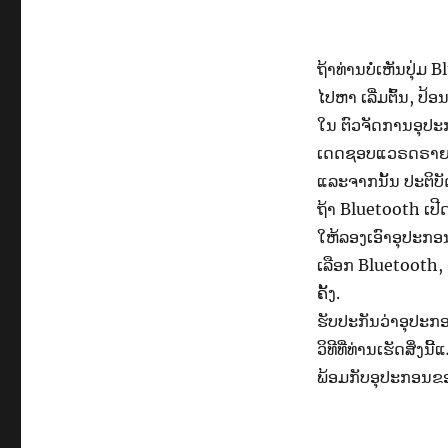
ຖ້າທ່ານບໍ່ເຫັນປຸ່ມ
ໄປຫາ ​ເລີ່​ມຕົ້ນ, ປ້ອ
ໃນ ຕົວ​ຈັດການ​ອຸປ
ເດດຊອບແວຣດຣາຍເວ
ແລະຈາກນັ້ນ ປະຕິບັດ
ຖ້າ Bluetooth ເປີດ
ໃຫ້ລອງເອົາອຸປະກອນອອ
​ເລືອກ Bluetooth,
ຄັ້ງ.
ຮັບປະກັນວ່າອຸປະກອ
ວິທີທີ່ທ່ານເຮັດສິ່
ພ້ອມກັບອຸປະກອນຂອງທ