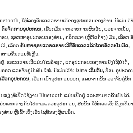
 Bluetooth, ​ໃຫ້ລອງອັບເດດດຣາຍເວີຂອງອຸປະກອນຂອງທ່ານ. ​ນີ້​ແມ່ນ​ວິທ
ນ
ຕົວ​ຈັດການ​ອຸປະກອນ,
ເລືອກມັນຈາກລາຍການຜົນຮັບ,​ ແລະຈາກນັ້ນ,
ະກອນ, ຊອກຫາອຸປະກອນຂອງທ່ານ, ຄລິກຂວາ (ຫຼືກົດຄ້າງ) ມັນ, ເລືອກ ອ
ີ, ​ເລືອກ
ຄົ້ນຫາຊອບແວຣດຣາຍເວີທີ່ອັບເດດແລ້ວໂດຍອັດຕະໂນມັດ,
ຕາມຂັ້ນຕອນທີ່ເຫຼືອ.
ຢູ່, ແລະດຣາຍເວີແມ່ນໃໝ່ລ້າສຸດ, ແຕ່ອຸປະກອນຂອງທ່ານຍັງໃຊ້ບໍ່ໄດ້,
ກ ແລະຈັບຄູ່ມັນຄືນໃໝ່. ​ນີ້​ແມ່ນ​ວິທີ: ໄປຫາ ​
ເລີ່​ມຕົ້ນ,
ປ້ອນ ອຸປະກອ
ເລືອກອຸປະກອນ,
ເລືອກ ເອົາອຸປະກອນອອກ, ແລະຈາກນັ້ນ ລອງຈັບຄູ່ອີກ
ນສຽງທີ່ເປີດໃຊ້ງານ Bluetooth ແມ່ນເປີດຢູ່ ແລະສາມາດຄົ້ນພົບໄດ້.
ງນີ້ແມ່ນແຕກຕ່າງກັນໄປຕາມແຕ່ລະອຸປະກອນ, ສະນັ້ນ ໃຫ້ກວດເບິ່ງຂໍ້ມູນທີ່ມ
່ານ ຫຼືເຂົ້າເບິ່ງເວັບໄຊທ໌ຂອງຜູ້ຜະລິດ.