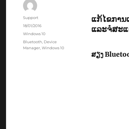
​ແກ້​ໄຂ​ກາ
Author
Support
Posted
18/01/2016
ແລະຈໍສະແ
on
Categories
Windows 10
Tags
Bluetooth
,
Device
Manager
,
Windows 10
ສຽງ Blueto