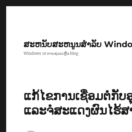
ສະຫນັບສະຫນູນສໍາລັບ Wind
Windows 10 ການຊ່ວຍເຫຼືອ blog
​ແກ້​ໄຂ​ການ​ເຊື່ອມຕໍ
ແລະຈໍສະແດງຜົນໄຮ້