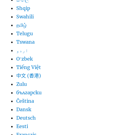
Shqip
Swahili
தமிழ்
Telugu
Tswana
اردو
Oʻzbek
Tiếng Việt
中文 (香港)
Zulu
български
Čeština
Dansk
Deutsch
Eesti
Français