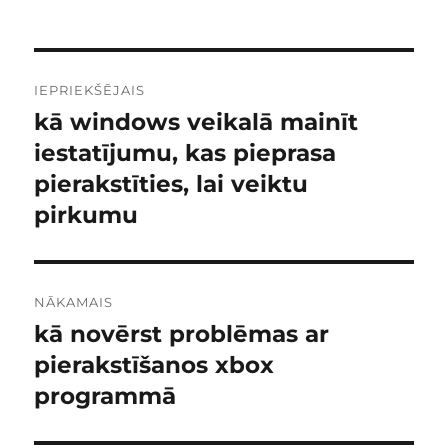
Post
IEPRIEKŠĒJAIS
navigation
kā windows veikalā mainīt
Iepriekšējais
raksts:
iestatījumu, kas pieprasa
pierakstīties, lai veiktu
pirkumu
NĀKAMAIS
kā novērst problēmas ar
Nākamais
raksts:
pierakstīšanos xbox
programmā