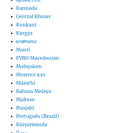
Kannada
Central Khmer
Konkani
Kyrgyz
ພາສາລາວ
Maori
FYRO Macedonian
Malayalam
Монгол хэл
Marathi
Bahasa Melayu
Maltese
Punjabi
Português (Brazil)
Kinyarwanda
සිංහල