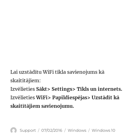
Lai uzstādītu WiFi tīkla savienojums kā
skaitītājiem:
Izvēlieties
Sākt> Settings> Tīkls un internets.
Izvēlieties
WiFi> Papildiespējas> Uzstādīt kā
skaitītājiem savienojumu.
Autors
Publicēts
Kategorijas
Birkas
Support
07/02/2016
Windows
Windows 10