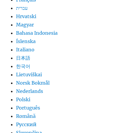
עברית
Hrvatski
Magyar
Bahasa Indonesia
Íslenska
Italiano
日本語
한국어
Lietuviškai
Norsk Bokmål
Nederlands
Polski
Português
Română
Русский
Slovenčina