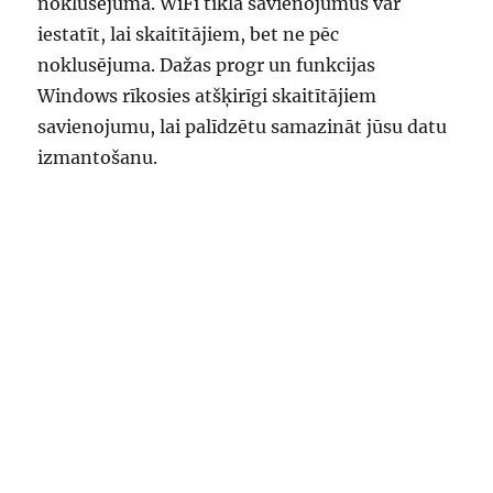
noklusējuma. WiFi tīkla savienojumus var
iestatīt, lai skaitītājiem, bet ne pēc
noklusējuma. Dažas progr un funkcijas
Windows rīkosies atšķirīgi skaitītājiem
savienojumu, lai palīdzētu samazināt jūsu datu
izmantošanu.