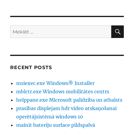
ME
Meklēt:
RECENT POSTS
msiexec.exe Windows® Installer
mblctr.exe Windows mobilitātes centrs
helppane.exe Microsoft palīdzība un atbalsts
prasības displejam hdr video atskaņošanai
operētājsistēmā windows 10
mainīt bateriju surface pildspalvā