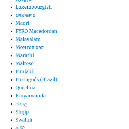
Luxembourgish
ພາສາລາວ
Maori
FYRO Macedonian
Malayalam
Монгол хэл
Marathi
Maltese
Punjabi
Português (Brazil)
Quechua
Kinyarwanda
සිංහල
Shqip
Swahili
தமிழ்