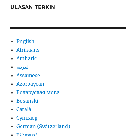
ULASAN TERKINI
English
Afrikaans
Amharic
العربية
Assamese
Azərbaycan
Беларуская мова
Bosanski
Català
Cymraeg
German (Switzerland)
Ελληνικά