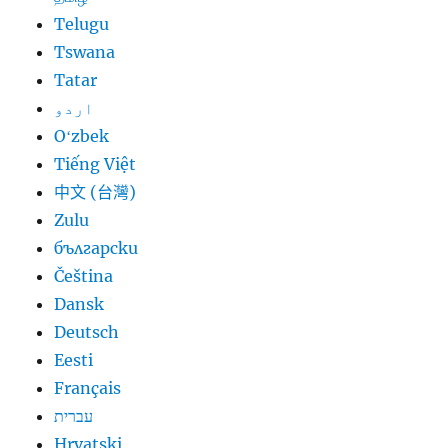
Telugu
Tswana
Tatar
اردو
Oʻzbek
Tiếng Việt
中文 (台灣)
Zulu
български
Čeština
Dansk
Deutsch
Eesti
Français
עברית
Hrvatski