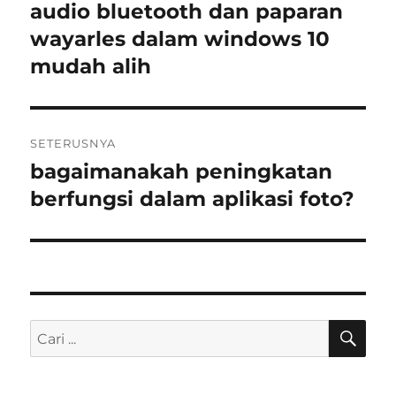
sebelumnya:
audio bluetooth dan paparan
wayarles dalam windows 10
mudah alih
SETERUSNYA
bagaimanakah peningkatan
Kiriman
seterusnya:
berfungsi dalam aplikasi foto?
CAR
Carian
untuk: