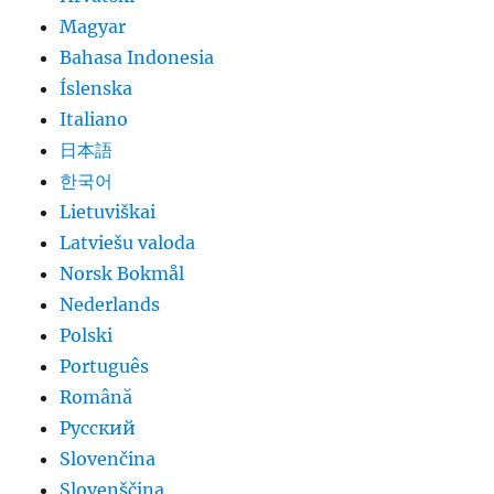
Magyar
Bahasa Indonesia
Íslenska
Italiano
日本語
한국어
Lietuviškai
Latviešu valoda
Norsk Bokmål
Nederlands
Polski
Português
Română
Русский
Slovenčina
Slovenščina