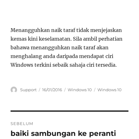
Menangguhkan naik taraf tidak menjejaskan
kemas kini keselamatan. Sila ambil perhatian
bahawa menangguhkan naik taraf akan
menghalang anda daripada mendapat ciri
Windows terkini sebaik sahaja ciri tersedia.
Pengarang
Dikirimkan
Kategori
Tag
Support
16/01/2016
Windows 10
Windows 10
pada
Navigasi
SEBELUM
kiriman
baiki sambungan ke peranti
Kiriman