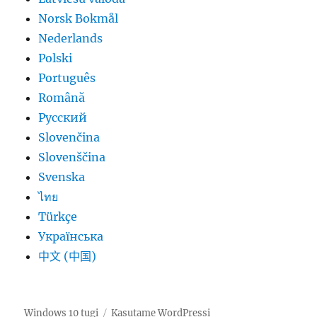
Norsk Bokmål
Nederlands
Polski
Português
Română
Русский
Slovenčina
Slovenščina
Svenska
ไทย
Türkçe
Українська
中文 (中国)
Windows 10 tugi
Kasutame WordPressi