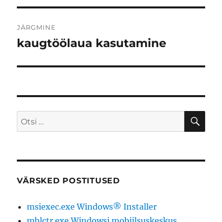
JÄRGMINE
kaugtöölaua kasutamine
Järgmine
postitus:
OTS
Otsi:
VÄRSKED POSTITUSED
msiexec.exe Windows® Installer
mblctr.exe Windowsi mobiilsuskeskus