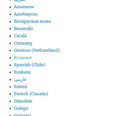
Assamese
Azərbaycan
Беларуская мова
Bosanski
Català
Cymraeg
German (Switzerland)
Ελληνικά
Spanish (Chile)
Euskara
فارسی
Suomi
French (Canada)
Irlandais
Galego
Gujarati