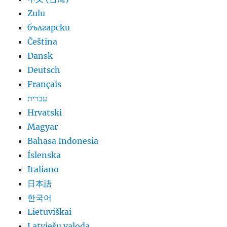
Zulu
български
Čeština
Dansk
Deutsch
Français
עברית
Hrvatski
Magyar
Bahasa Indonesia
Íslenska
Italiano
日本語
한국어
Lietuviškai
Latviešu valoda