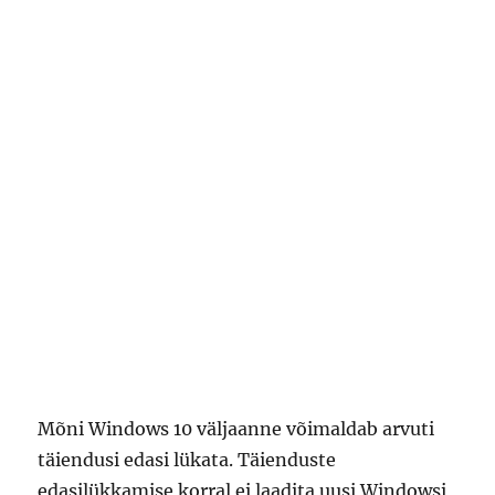
Mõni Windows 10 väljaanne võimaldab arvuti
täiendusi edasi lükata. Täienduste
edasilükkamise korral ei laadita uusi Windowsi