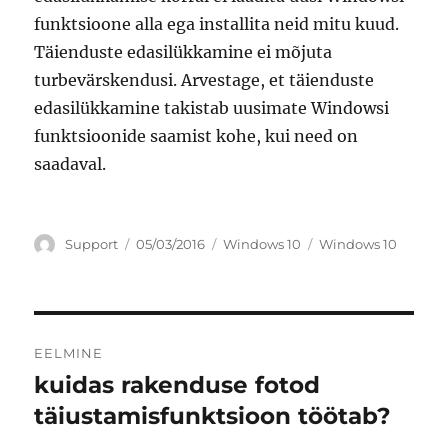
funktsioone alla ega installita neid mitu kuud.
Täienduste edasilükkamine ei mõjuta
turbevärskendusi. Arvestage, et täienduste
edasilükkamine takistab uusimate Windowsi
funktsioonide saamist kohe, kui need on
saadaval.
Autor
Postitatud
Rubriigid
Sildid
Support
05/03/2016
Windows 10
Windows 10
Navigeerimine
EELMINE
kuidas rakenduse fotod
Eelmine
postitus:
täiustamisfunktsioon töötab?