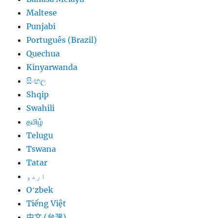
Maltese
Punjabi
Português (Brazil)
Quechua
Kinyarwanda
සිංහල
Shqip
Swahili
தமிழ்
Telugu
Tswana
Tatar
اردو
Oʻzbek
Tiếng Việt
中文 (台灣)