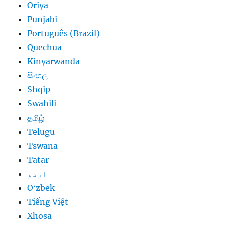
Oriya
Punjabi
Português (Brazil)
Quechua
Kinyarwanda
සිංහල
Shqip
Swahili
தமிழ்
Telugu
Tswana
Tatar
اردو
Oʻzbek
Tiếng Việt
Xhosa