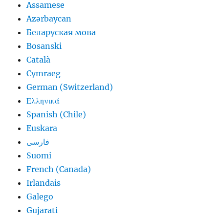
Assamese
Azərbaycan
Беларуская мова
Bosanski
Català
Cymraeg
German (Switzerland)
Ελληνικά
Spanish (Chile)
Euskara
فارسی
Suomi
French (Canada)
Irlandais
Galego
Gujarati