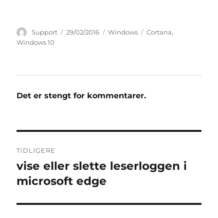
Forfatter
Publisert
Kategorier
Stikkord
Support
29/02/2016
Windows
Cortana
,
Windows 10
Det er stengt for kommentarer.
Innleggsnavigasjon
TIDLIGERE
vise eller slette leserloggen i
Forrige
innlegg:
microsoft edge