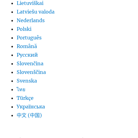
Lietuviškai
Latviešu valoda
Nederlands
Polski
Português
Română
Русский
Slovenčina
Slovenščina
Svenska
ไทย
Türkçe
Українська
中文 (中国)