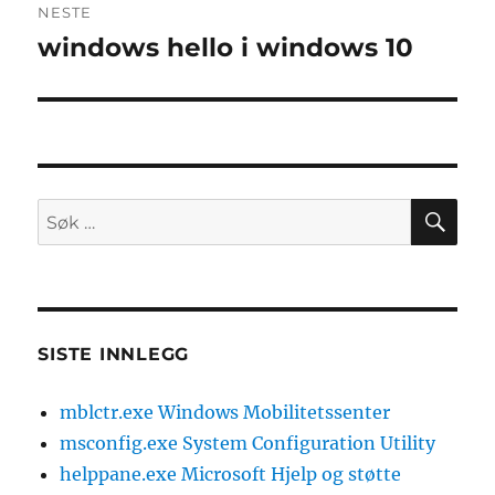
NESTE
windows hello i windows 10
Neste
innlegg:
SØ
Søk
etter:
SISTE INNLEGG
mblctr.exe Windows Mobilitetssenter
msconfig.exe System Configuration Utility
helppane.exe Microsoft Hjelp og støtte