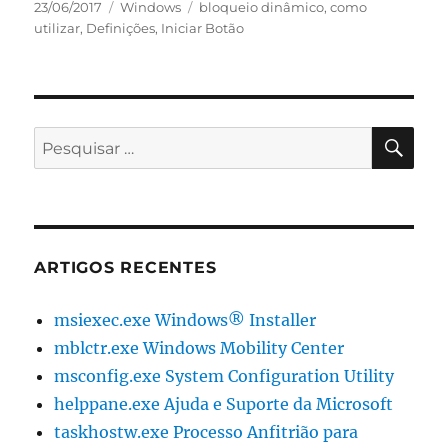
Publicado
Categorias
Etiquetas
23/06/2017
Windows
bloqueio dinâmico
,
como
em
utilizar
,
Definições
,
Iniciar Botão
PES
Pesquisar
por:
ARTIGOS RECENTES
msiexec.exe Windows® Installer
mblctr.exe Windows Mobility Center
msconfig.exe System Configuration Utility
helppane.exe Ajuda e Suporte da Microsoft
taskhostw.exe Processo Anfitrião para