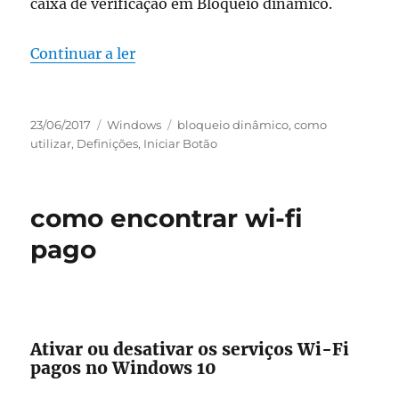
caixa de verificação em Bloqueio dinâmico.
“como utilizar o bloqueio dinâmico 
Continuar a ler
Publicado
Categorias
Etiquetas
23/06/2017
Windows
bloqueio dinâmico
,
como
em
utilizar
,
Definições
,
Iniciar Botão
como encontrar wi-fi
pago
Ativar ou desativar os serviços Wi-Fi
pagos no Windows 10