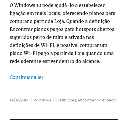
O Windows 10 pode ajudá-lo a estabelecer
ligação em mais locais, oferecendo planos para
comprar a partir da Loja. Quando a definição
Encontrar planos pagos para hotspots abertos
sugeridos perto de mim é ativada nas
definições de Wi-Fi, é possível comprar um
plano Wi-Fi pago a partir da Loja quando uma
rede aderente estiver dentro do alcance.
“como encontrar wi-fi pago”
Continuar a ler
Publicado
Categorias
Etiquetas
17/06/2017
Windows
Definições
,
encontrar
,
wi-fi pago
em