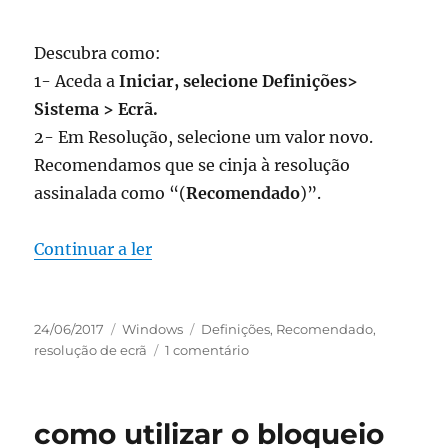
Descubra como:
1- Aceda a
Iniciar, selecione Definições>
Sistema > Ecrã.
2- Em Resolução, selecione um valor novo.
Recomendamos que se cinja à resolução
assinalada como “(
Recomendado
)”.
“como alterar a resolução de ecrã no
Continuar a ler
Publicado
Categorias
Etiquetas
24/06/2017
Windows
Definições
,
Recomendado
,
em
em
resolução de ecrã
1 comentário
como
alterar
a
como utilizar o bloqueio
resolução