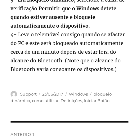
verificação
Permitir que o Windows detete
quando estiver ausente e bloqueie
automaticamente o dispositivo.
4- Leve o telemóvel consigo quando se afastar
do PC e este será bloqueado automaticamente
cerca de um minuto depois de estar fora do
alcance do Bluetooth. (Note que o alcance do
Bluetooth varia consoante os dispositivos.)
Autor
Publicado
Categorias
Etiquetas
Support
23/06/2017
Windows
bloqueio
em
dinâmico
,
como utilizar
,
Definições
,
Iniciar Botão
Navegação
ANTERIOR