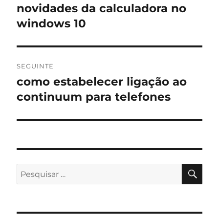
de
novidades da calculadora no
Artigo
anterior:
windows 10
artigos
SEGUINTE
como estabelecer ligação ao
Artigo
seguinte:
continuum para telefones
PES
Pesquisar
por: