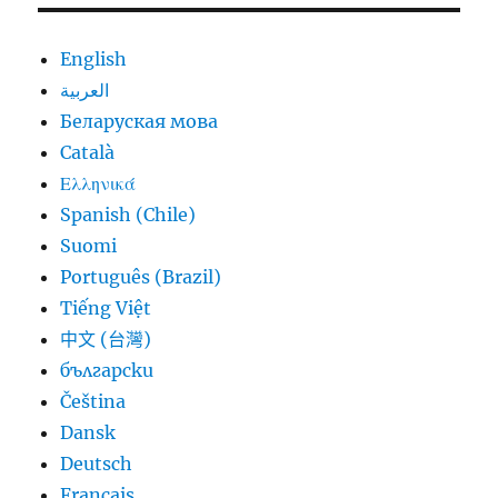
English
العربية
Беларуская мова
Català
Ελληνικά
Spanish (Chile)
Suomi
Português (Brazil)
Tiếng Việt
中文 (台灣)
български
Čeština
Dansk
Deutsch
Français