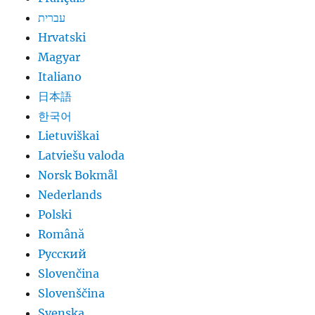
עברית
Hrvatski
Magyar
Italiano
日本語
한국어
Lietuviškai
Latviešu valoda
Norsk Bokmål
Nederlands
Polski
Română
Русский
Slovenčina
Slovenščina
Svenska