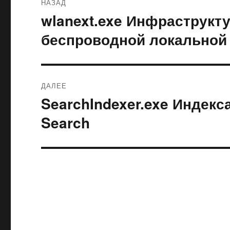
НАЗАД
по
wlanext.exe Инфраструкт
Предыдущая
запись:
записям
беспроводной локальной 
ДАЛЕЕ
SearchIndexer.exe Индекс
Следующая
запись:
Search