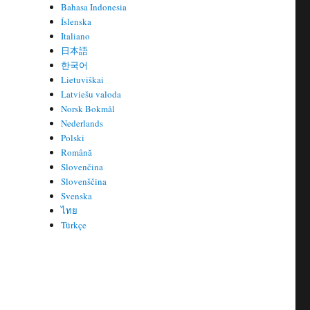
Bahasa Indonesia
Íslenska
Italiano
日本語
한국어
Lietuviškai
Latviešu valoda
Norsk Bokmål
Nederlands
Polski
Română
Slovenčina
Slovenščina
Svenska
ไทย
Türkçe