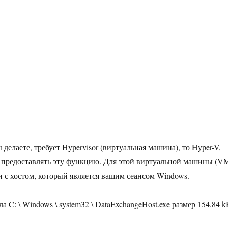
ы делаете, требует Hypervisor (виртуальная машина), то Hyper-V,
ет предоставлять эту функцию. Для этой виртуальной машины (V
и с хостом, который является вашим сеансом Windows.
 C: \ Windows \ system32 \ DataExchangeHost.exe размер 154.84 k