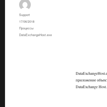
Автор
Support
Опубликовано
17/06/2018
Рубрики
Процессы
Метки
DataExchangeHost.exe
DataExchangeHost.
приложение объек
DataExchange Host.