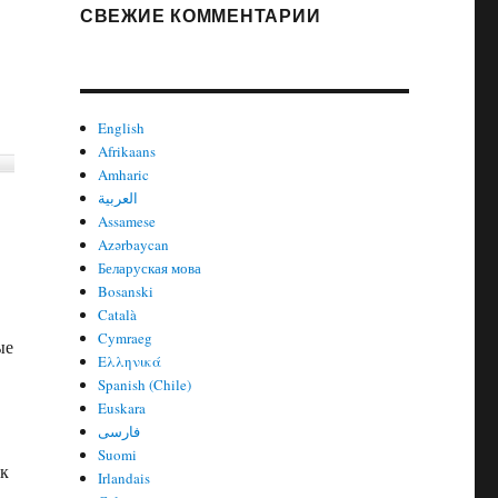
СВЕЖИЕ КОММЕНТАРИИ
English
Afrikaans
Amharic
العربية
Assamese
Azərbaycan
Беларуская мова
Bosanski
Català
Cymraeg
ые
Ελληνικά
Spanish (Chile)
Euskara
فارسی
Suomi
ск
Irlandais