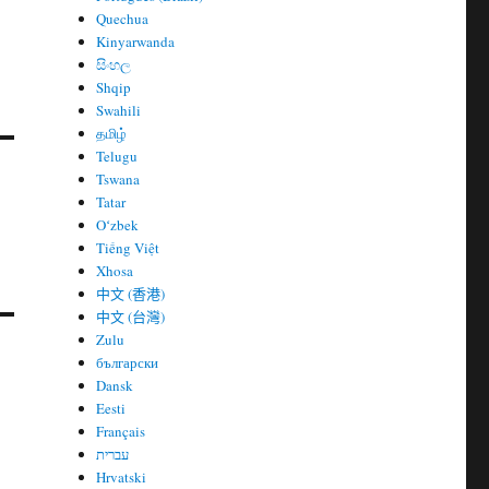
Quechua
Kinyarwanda
සිංහල
Shqip
Swahili
தமிழ்
Telugu
Tswana
Tatar
Oʻzbek
Tiếng Việt
Xhosa
中文 (香港)
中文 (台灣)
Zulu
български
Dansk
Eesti
Français
עברית
Hrvatski