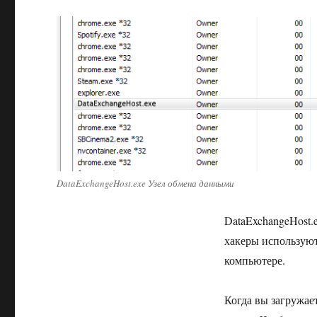
DataExchangeHost.exe Узел обмена данными
DataExchangeHost.
хакеры используют
компьютере.
Когда вы загружае