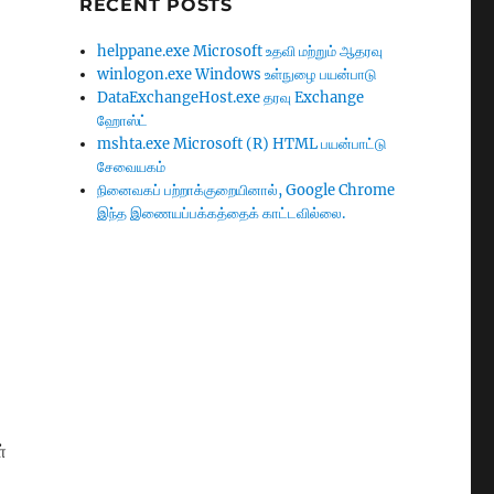
RECENT POSTS
helppane.exe Microsoft உதவி மற்றும் ஆதரவு
winlogon.exe Windows உள்நுழை பயன்பாடு
DataExchangeHost.exe தரவு Exchange
ஹோஸ்ட்
mshta.exe Microsoft (R) HTML பயன்பாட்டு
சேவையகம்
நினைவகப் பற்றாக்குறையினால், Google Chrome
இந்த இணையப்பக்கத்தைக் காட்டவில்லை.
்