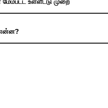
ேம்பட்ட உள்ளீட்டு முறை
 என்ன?