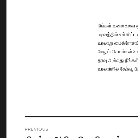
நீங்கள் வலை உலவ 
படிவத்தில் உள்ளிட்ட
வரலாறு மைக்ரோசாப
மேலும் செயல்கள்> 
தரவு அல்லது நீங்க
வரலாற்றில் தேர்வு, 
Post
PREVIOUS
navigation