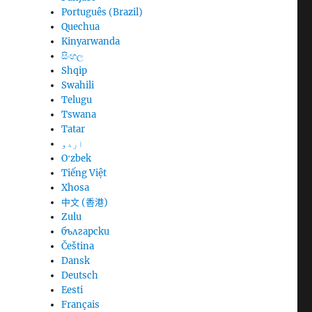
Português (Brazil)
Quechua
Kinyarwanda
සිංහල
Shqip
Swahili
Telugu
Tswana
Tatar
اردو
Oʻzbek
Tiếng Việt
Xhosa
中文 (香港)
Zulu
български
Čeština
Dansk
Deutsch
Eesti
Français