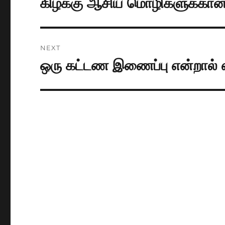
கிழக்கு ஆசிய மொழிகளுக்கான ம
Previous
post:
NEXT
ஒரு கட்டண இணைப்பு என்றால்
Next
post: