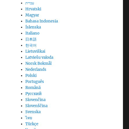
עברית
Hrvatski
Magyar
Bahasa Indonesia
Íslenska
Italiano
日本語
한국어
Lietuviškai
Latviešu valoda
Norsk Bokmål
Nederlands
Polski
Português
Română
Русский
Slovenčina
Slovenščina
Svenska
ไทย
Türkçe