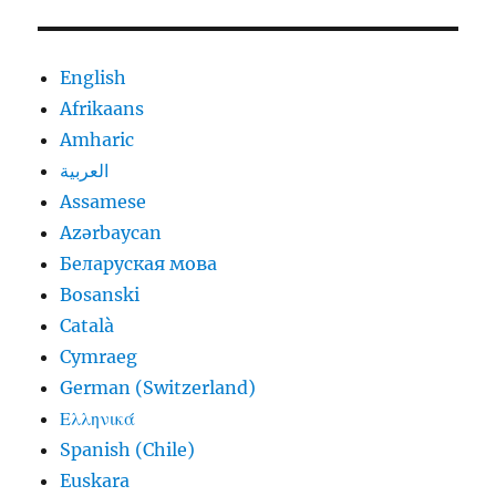
English
Afrikaans
Amharic
العربية
Assamese
Azərbaycan
Беларуская мова
Bosanski
Català
Cymraeg
German (Switzerland)
Ελληνικά
Spanish (Chile)
Euskara