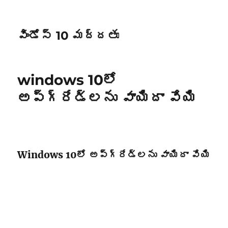
విండోస్ 10 మద్దతు
windows 10లో
అప్‌గ్రేడ్‌లను వాయిదా వేయి
Windows 10లో అప్‌గ్రేడ్‌లను వాయిదా వేయి