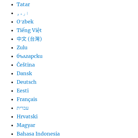
Tatar
اردو
Oʻzbek
Tiếng Việt
中文 (台灣)
Zulu
български
Čeština
Dansk
Deutsch
Eesti
Français
עברית
Hrvatski
Magyar
Bahasa Indonesia