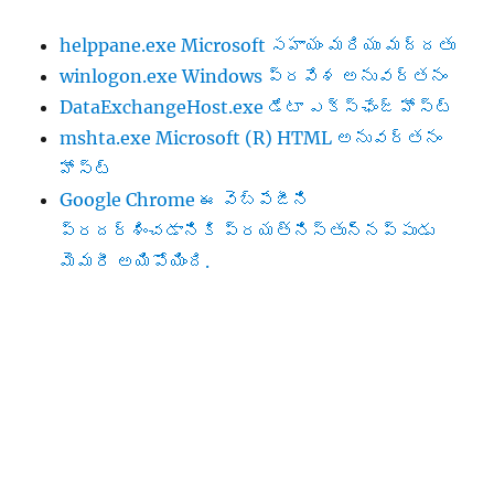
helppane.exe Microsoft సహాయం మరియు మద్దతు
winlogon.exe Windows ప్రవేశ అనువర్తనం
DataExchangeHost.exe డేటా ఎక్స్‌ఛేంజ్ హోస్ట్
mshta.exe Microsoft (R) HTML అనువర్తన‌ం
హోస్ట్
Google Chrome ఈ వెబ్‌పేజీని
ప్రదర్శించడానికి ప్రయత్నిస్తున్నప్పుడు
మెమరీ అయిపోయింది.