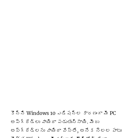
కొన్ని Windows 10 ఎడిషన్‌ల కారణంగా మీ PC
అప్‌గ్రేడ్‌లు వాయిదా పడుతున్నాయి. మీరు
అప్‌గ్రేడ్‌లను వాయిదా వేస్తే, అనేక నెలల పాటు