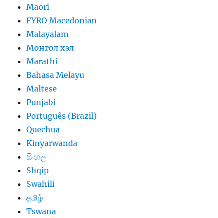
Maori
FYRO Macedonian
Malayalam
Монгол хэл
Marathi
Bahasa Melayu
Maltese
Punjabi
Português (Brazil)
Quechua
Kinyarwanda
සිංහල
Shqip
Swahili
தமிழ்
Tswana