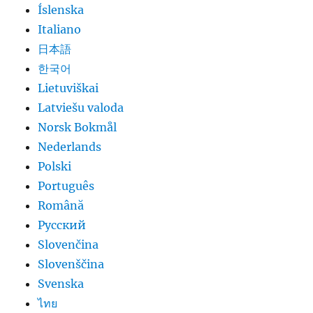
Íslenska
Italiano
日本語
한국어
Lietuviškai
Latviešu valoda
Norsk Bokmål
Nederlands
Polski
Português
Română
Русский
Slovenčina
Slovenščina
Svenska
ไทย