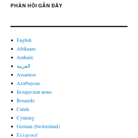
PHẢN HỒI GẦN ĐÂY
English
Afrikaans
Amharic
العربية
Assamese
Azərbaycan
Беларуская мова
Bosanski
Català
Cymraeg
German (Switzerland)
Ελληνικά