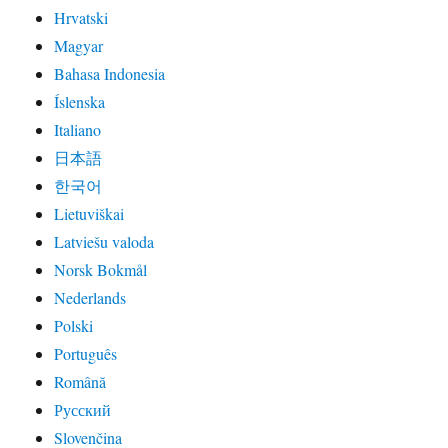
Hrvatski
Magyar
Bahasa Indonesia
Íslenska
Italiano
日本語
한국어
Lietuviškai
Latviešu valoda
Norsk Bokmål
Nederlands
Polski
Português
Română
Русский
Slovenčina