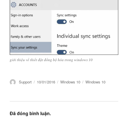
giới thiệu về thiết đặt đồng bộ hóa trong windows 10
Tác
Đăng
Danh
Thẻ
Support
10/01/2016
Windows 10
Windows 10
giả
vào
mục
ngày
Đã đóng bình luận.