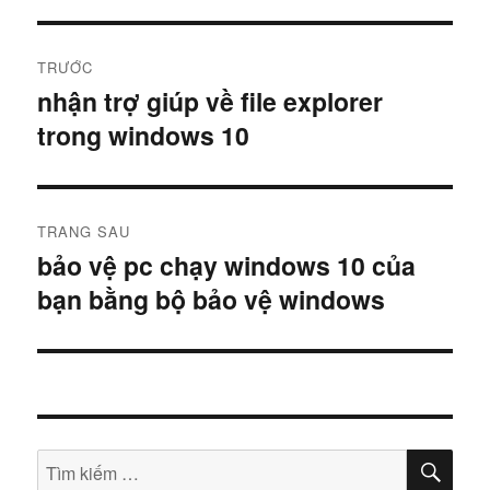
Điều
TRƯỚC
hướng
nhận trợ giúp về file explorer
Bài
trong windows 10
viết
bài
trước:
viết
TRANG SAU
bảo vệ pc chạy windows 10 của
Bài
bạn bằng bộ bảo vệ windows
tiếp
theo:
TÌM
Tìm
KIẾ