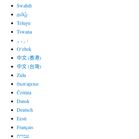
Swahili
தமிழ்
Telugu
Tswana
اردو
Oʻzbek
中文 (香港)
中文 (台灣)
Zulu
български
Čeština
Dansk
Deutsch
Eesti
Français
עברית