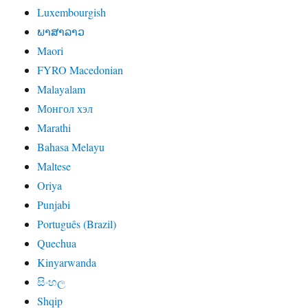
Luxembourgish
ພາສາລາວ
Maori
FYRO Macedonian
Malayalam
Монгол хэл
Marathi
Bahasa Melayu
Maltese
Oriya
Punjabi
Português (Brazil)
Quechua
Kinyarwanda
සිංහල
Shqip