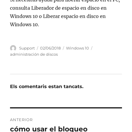
consulta Liberador de espacio en disco en
Windows 10 o Liberar espacio en disco en
Windows 10.
Autor
Publicat
Categories
Etiquetes
Support
02/06/2018
Windows 10
el
administración de discos
Els comentaris estan tancats.
Navegació
ANTERIOR
d'entrades
cómo usar el bloqueo
Entrada