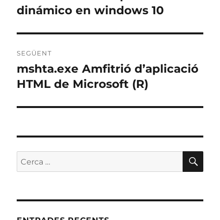
anterior:
dinámico en windows 10
SEGÜENT
mshta.exe Amfitrió d’aplicació
Entrada
següent:
HTML de Microsoft (R)
CE
Cerca: