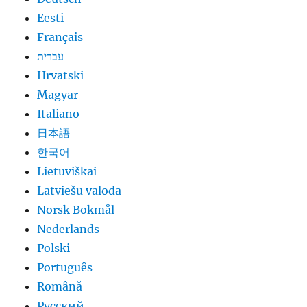
Eesti
Français
עברית
Hrvatski
Magyar
Italiano
日本語
한국어
Lietuviškai
Latviešu valoda
Norsk Bokmål
Nederlands
Polski
Português
Română
Русский