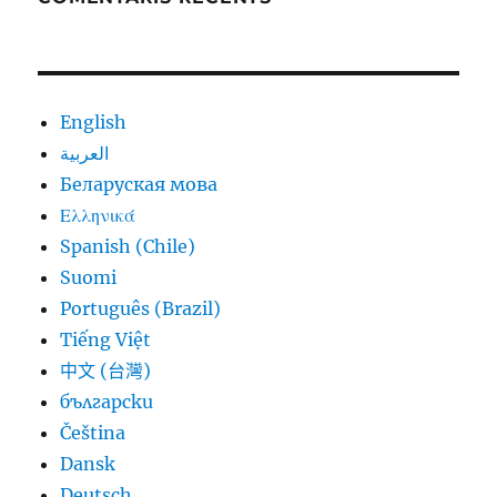
English
العربية
Беларуская мова
Ελληνικά
Spanish (Chile)
Suomi
Português (Brazil)
Tiếng Việt
中文 (台灣)
български
Čeština
Dansk
Deutsch