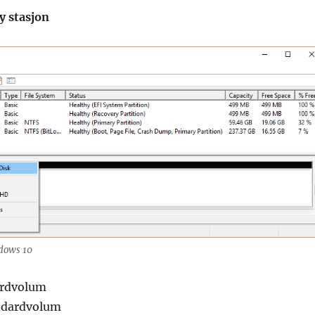
ny stasjon
ndows 10
ardvolum
ndardvolum