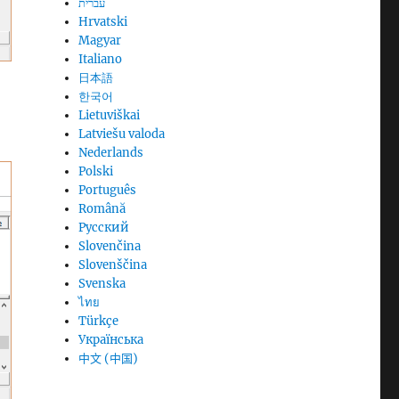
עברית
Hrvatski
Magyar
Italiano
日本語
한국어
Lietuviškai
Latviešu valoda
Nederlands
Polski
Português
Română
Русский
Slovenčina
Slovenščina
Svenska
ไทย
Türkçe
Українська
中文 (中国)