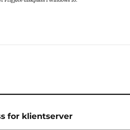
er Frigjøre diskplass i Windows 10.
s for klientserver