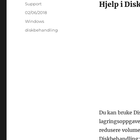
Hjelp i Di
Forfatter
Support
Publisert
02/06/2018
Kategorier
Windows
Stikkord
diskbehandling
Du kan bruke Dis
lagringsoppgaver
redusere volumer
Diskbehandling