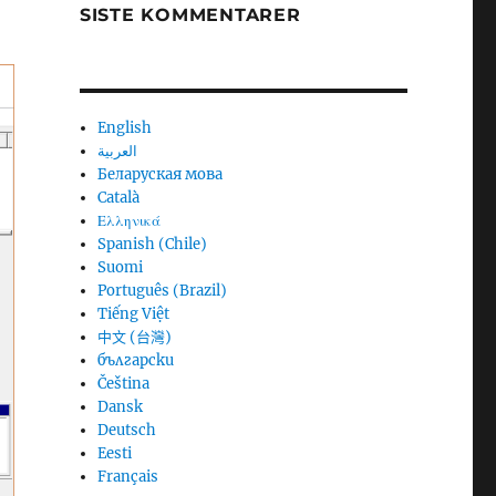
SISTE KOMMENTARER
English
العربية
Беларуская мова
Català
Ελληνικά
Spanish (Chile)
Suomi
Português (Brazil)
Tiếng Việt
中文 (台灣)
български
Čeština
Dansk
Deutsch
Eesti
Français