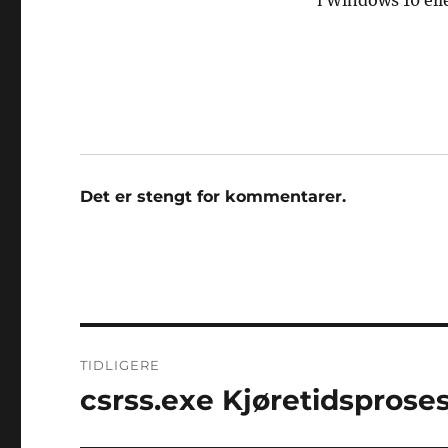
i Windows 10 ell
Det er stengt for kommentarer.
Innleggsnavigasjon
TIDLIGERE
csrss.exe Kjøretidsproses
Forrige
innlegg: