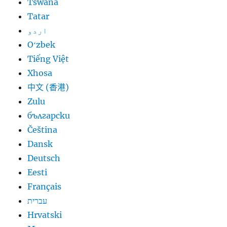
Tswana
Tatar
اردو
Oʻzbek
Tiếng Việt
Xhosa
中文 (香港)
Zulu
български
Čeština
Dansk
Deutsch
Eesti
Français
עברית
Hrvatski