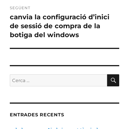
SEGÜENT
canvia la configuració d’inici
Entrada
següent:
de sessió de compra de la
botiga del windows
CE
Cerca:
ENTRADES RECENTS