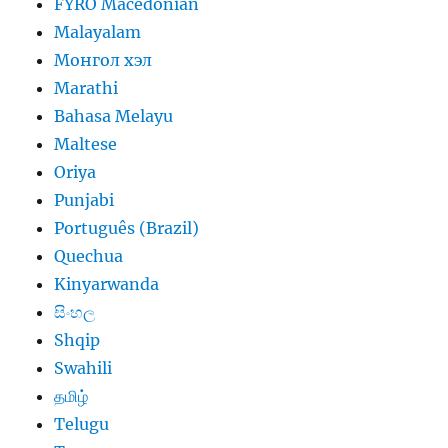
FYRO Macedonian
Malayalam
Монгол хэл
Marathi
Bahasa Melayu
Maltese
Oriya
Punjabi
Português (Brazil)
Quechua
Kinyarwanda
සිංහල
Shqip
Swahili
தமிழ்
Telugu