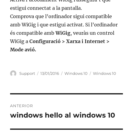
estigui connectat a la pantalla.
Comprova que l’ordinador sigui compatible
amb WiGig i que estigui activat. Si l’ordinador
és compatible amb
WiGig
, veuràs un control
WiGig a
Configuració > Xarxa i Internet >
Mode avió.
Autor
Publicat
Categories
Etiquetes
Support
13/01/2016
Windows 10
Windows 10
el
Navegació
ANTERIOR
d'entrades
windows hello al windows 10
Entrada
anterior: