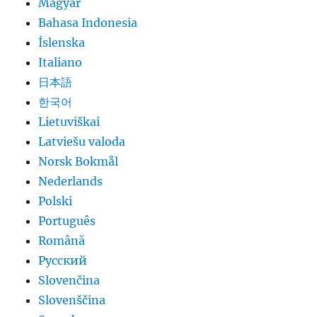
Magyar
Bahasa Indonesia
Íslenska
Italiano
日本語
한국어
Lietuviškai
Latviešu valoda
Norsk Bokmål
Nederlands
Polski
Português
Română
Русский
Slovenčina
Slovenščina