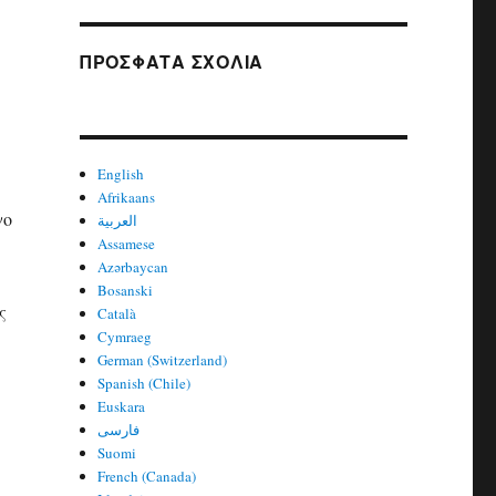
ΠΡΌΣΦΑΤΑ ΣΧΌΛΙΑ
English
Afrikaans
γο
العربية
Assamese
Azərbaycan
Bosanski
ς
Català
Cymraeg
German (Switzerland)
Spanish (Chile)
Euskara
فارسی
Suomi
French (Canada)