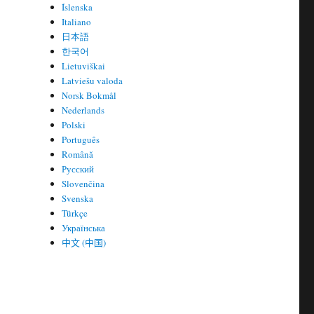
Íslenska
Italiano
日本語
한국어
Lietuviškai
Latviešu valoda
Norsk Bokmål
Nederlands
Polski
Português
Română
Русский
Slovenčina
Svenska
Türkçe
Українська
中文 (中国)