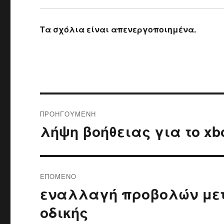
Τα σχόλια είναι απενεργοποιημένα.
Πλοήγηση
ΠΡΟΗΓΟΎΜΕΝΗ
άρθρων
λήψη βοήθειας για το xb
Προηγούμενο
άρθρο:
ΕΠΌΜΕΝΟ
εναλλαγή προβολών μετα
Επόμενο
άρθρο:
οδικής