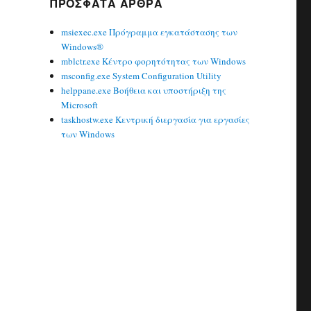
ΠΡΌΣΦΑΤΑ ΆΡΘΡΑ
msiexec.exe Πρόγραμμα εγκατάστασης των
Windows®
mblctr.exe Κέντρο φορητότητας των Windows
msconfig.exe System Configuration Utility
helppane.exe Βοήθεια και υποστήριξη της
Microsoft
taskhostw.exe Κεντρική διεργασία για εργασίες
των Windows