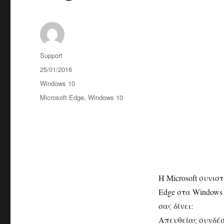
Συντάκτης
Support
Δημοσιεύτηκε
25/01/2016
την
Κατηγορίες
Windows 10
Ετικέτες
Microsoft Edge
,
Windows 10
Η Microsoft συνισ
Edge στα Windows
σας δίνει:
Απευθείας συνδέσ