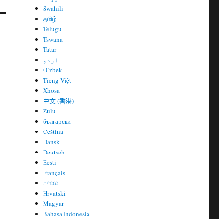
Swahili
தமிழ்
Telugu
Tswana
Tatar
اردو
Oʻzbek
Tiếng Việt
Xhosa
中文 (香港)
Zulu
български
Čeština
Dansk
Deutsch
Eesti
Français
עברית
Hrvatski
Magyar
Bahasa Indonesia