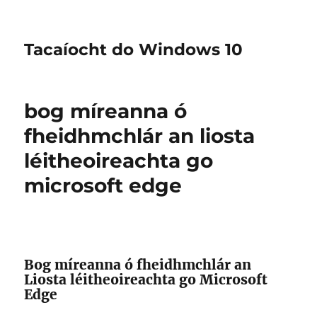
Tacaíocht do Windows 10
bog míreanna ó
fheidhmchlár an liosta
léitheoireachta go
microsoft edge
Bog míreanna ó fheidhmchlár an
Liosta léitheoireachta go Microsoft
Edge