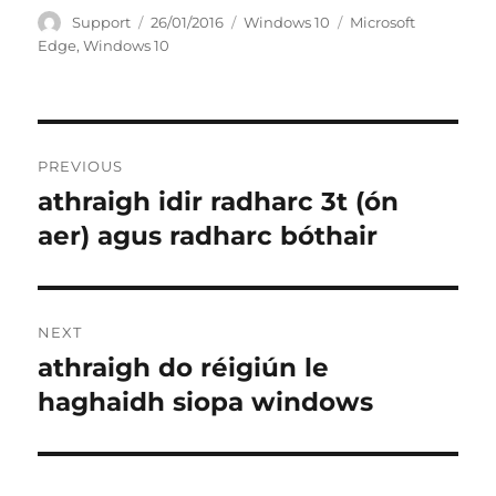
Author
Posted
Categories
Tags
Support
26/01/2016
Windows 10
Microsoft
on
Edge
,
Windows 10
Post
PREVIOUS
navigation
athraigh idir radharc 3t (ón
Previous
post:
aer) agus radharc bóthair
NEXT
athraigh do réigiún le
Next
post:
haghaidh siopa windows