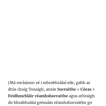
(Má osclaíonn sé i mbrabhsálaí eile, gabh ar
dtús chuig Tosaigh, ansin
Socruithe > Córas >
Feidhmchláir réamhshocraithe
agus athraigh
do bhrabhsálaí gréasáin réamhshocraithe go