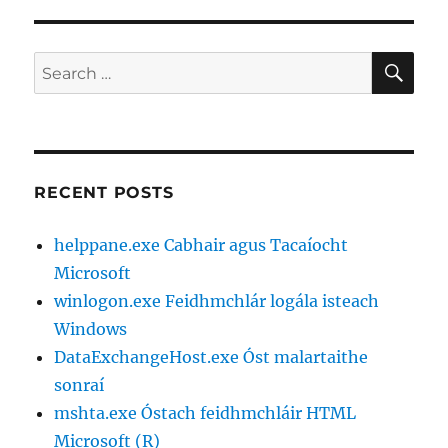
SE
Search
for:
RECENT POSTS
helppane.exe Cabhair agus Tacaíocht
Microsoft
winlogon.exe Feidhmchlár logála isteach
Windows
DataExchangeHost.exe Óst malartaithe
sonraí
mshta.exe Óstach feidhmchláir HTML
Microsoft (R)