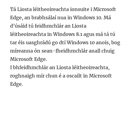
Tá Liosta léitheoireachta ionsuite i Microsoft
Edge, an brabhsálaí nua in Windows 10. Má
d’úsáid tú feidhmchlár an Liosta
léitheoireachta in Windows 8.1 agus má tá tú
tar éis uasghrádú go dtí Windows 10 anois, bog
míreanna ón sean-fheidhmchlár anall chuig
Microsoft Edge.
I bhfeidhmchlár an Liosta léitheoireachta,
roghnaigh mír chun é a oscailt in Microsoft
Edge.