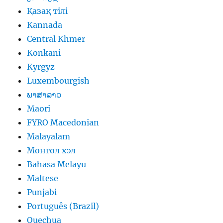
Қазақ тілі
Kannada
Central Khmer
Konkani
Kyrgyz
Luxembourgish
ພາສາລາວ
Maori
FYRO Macedonian
Malayalam
Монгол хэл
Bahasa Melayu
Maltese
Punjabi
Português (Brazil)
Quechua