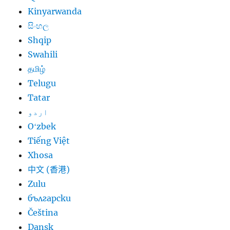
Kinyarwanda
සිංහල
Shqip
Swahili
தமிழ்
Telugu
Tatar
اردو
Oʻzbek
Tiếng Việt
Xhosa
中文 (香港)
Zulu
български
Čeština
Dansk