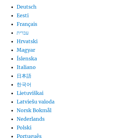
Deutsch
Eesti
Français
עברית
Hrvatski
Magyar
Íslenska
Italiano
日本語
한국어
Lietuviškai
Latviešu valoda
Norsk Bokmål
Nederlands
Polski
Português