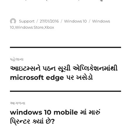
લેખક
પોસ્ટ
કેટેગરીઓ
ટૅગ્સ
Support
27/01/2016
Windows 10
Windows
કરવામાં
10
,
Windows Store
,
Xbox
આવ્યું
Post
પહેલાના
navigation
આઇટમ્સને પઠન સૂચી એપ્લિકેશનમાંથી
પહેલાની
પોસ્ટ:
microsoft edge પર ખસેડો
આગળના
windows 10 mobile માં મારું
આગળની
પોસ્ટ:
પ્રિન્ટર ક્યાં છે?