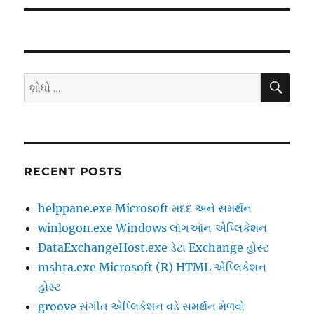
શોધો
માટે
શોધો
:
RECENT POSTS
helppane.exe Microsoft મદદ અને સમર્થન
winlogon.exe Windows લૉગઑન એપ્લિકેશન
DataExchangeHost.exe ડેટા Exchange હોસ્ટ
mshta.exe Microsoft (R) HTML એપ્લિકેશન
હોસ્ટ
groove સંગીત એપ્લિકેશન વડે સમર્થન મેળવો