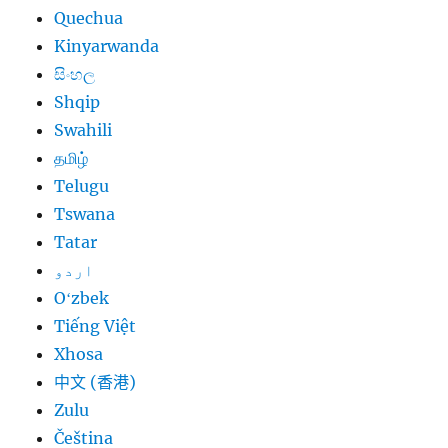
Quechua
Kinyarwanda
සිංහල
Shqip
Swahili
தமிழ்
Telugu
Tswana
Tatar
اردو
Oʻzbek
Tiếng Việt
Xhosa
中文 (香港)
Zulu
Čeština