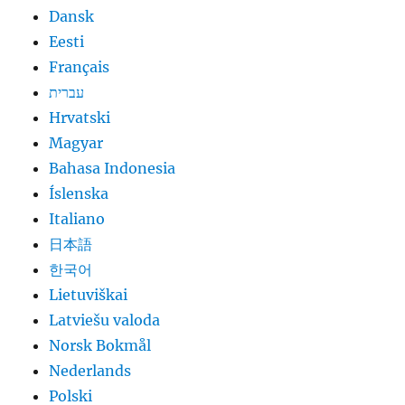
Dansk
Eesti
Français
עברית
Hrvatski
Magyar
Bahasa Indonesia
Íslenska
Italiano
日本語
한국어
Lietuviškai
Latviešu valoda
Norsk Bokmål
Nederlands
Polski