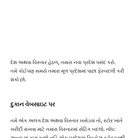
દેશ અથવા વિસ્તાર હેઠળ, તમારા નવા પ્રદેશ પસંદ કરો.
તમે કોઈપણ સમયે તમારા મૂળ પ્રદેશમાં પાછા ફેરબદલી કરી
શકો છો.
દુકાન વેબસાઇટ પર
તમે એક અલગ દેશ અથવા વિસ્તાર ખસેડવા તો, સ્ટોર ખાતે
ખરીદી રાખવા માટે તમારા વિસ્તારમાં સેટિંગ બદલો. નોંધ:
અન્ય માં કામ કરશે નહિં એક પ્રદેશમાં વિન્ડોઝ સ્ટોર પરથી