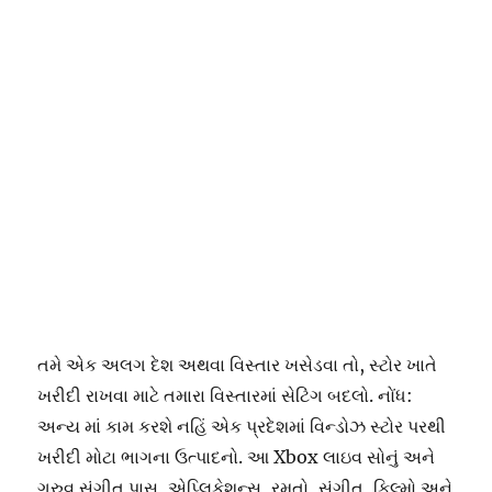
તમે એક અલગ દેશ અથવા વિસ્તાર ખસેડવા તો, સ્ટોર ખાતે
ખરીદી રાખવા માટે તમારા વિસ્તારમાં સેટિંગ બદલો. નોંધ:
અન્ય માં કામ કરશે નહિં એક પ્રદેશમાં વિન્ડોઝ સ્ટોર પરથી
ખરીદી મોટા ભાગના ઉત્પાદનો. આ Xbox લાઇવ સોનું અને
ગ્રુવ સંગીત પાસ, એપ્લિકેશન્સ, રમતો, સંગીત, ફિલ્મો અને