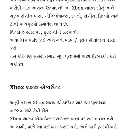
ખરીદી મોટા ભાગના ઉત્પાદનો. આ Xbox લાઇવ સોનું અને
ગ્રુવ સંગીત પાસ, એપ્લિકેશન્સ, રમતો, સંગીત, ફિલ્મો અને
ટીવી કાર્યક્રમો સમાવેશ થાય છે.
વિન્ડોઝ સ્ટોર પર, ફૂટર નીચે સરકાવો.
ભાષા લિંક પસંદ કરો અને નવી ભાષા / પ્રાંત સંયોજન પસંદ
કરો.
તમે કોઈપણ સમયે તમારા મૂળ પ્રદેશમાં પાછા ફેરબદલી કરી
શકો છો.
Xbox લાઇવ એકાઉન્ટ
અહીં તમારા Xbox લાઇવ એકાઉન્ટ માટે આ પ્રદેશમાં
બદલવા માટે કેવી રીતે.
Xbox લાઇવ એકાઉન્ટ સ્થળાંતર પાનાં પર સાઇન ઇન કરો.
આગામી, પછી આ પ્રદેશમાં પસંદ કરો, અને પછી હું સ્વીકારો.