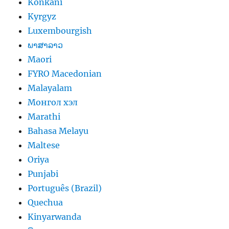
Konkani
Kyrgyz
Luxembourgish
ພາສາລາວ
Maori
FYRO Macedonian
Malayalam
Монгол хэл
Marathi
Bahasa Melayu
Maltese
Oriya
Punjabi
Português (Brazil)
Quechua
Kinyarwanda