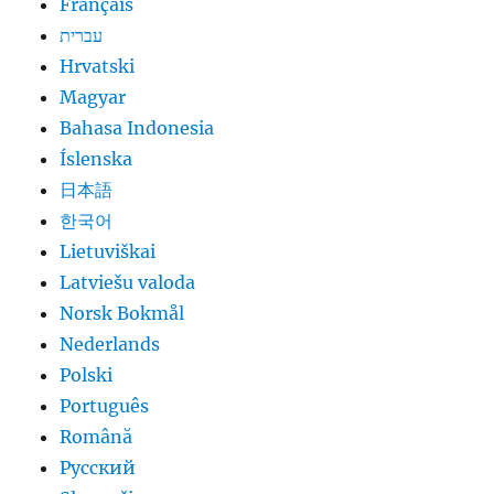
Français
עברית
Hrvatski
Magyar
Bahasa Indonesia
Íslenska
日本語
한국어
Lietuviškai
Latviešu valoda
Norsk Bokmål
Nederlands
Polski
Português
Română
Русский