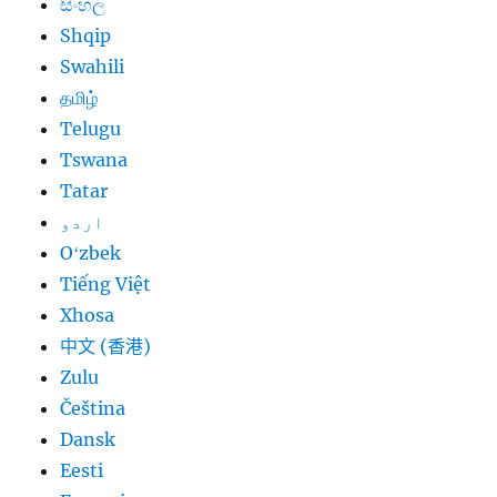
සිංහල
Shqip
Swahili
தமிழ்
Telugu
Tswana
Tatar
اردو
Oʻzbek
Tiếng Việt
Xhosa
中文 (香港)
Zulu
Čeština
Dansk
Eesti