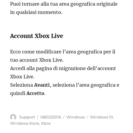
Puoi tornare alla tua area geografica originale
in qualsiasi momento.
Account Xbox Live
Ecco come modificare l’area geografica per il
tuo account Xbox Live.
Accedi alla pagina di migrazione dell’account
Xbox Live.
Seleziona
Avanti
, seleziona l’area geografica e
quindi
Accetto
.
Autore
Pubblicato
Categorie
Tag
Support
08/02/2016
Windows
Windows 10
,
il
Windows Store
,
Xbox