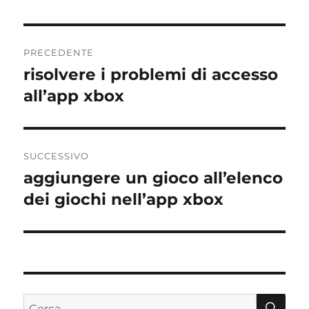
Navigazione
PRECEDENTE
articoli
risolvere i problemi di accesso
Articolo
precedente:
all’app xbox
SUCCESSIVO
aggiungere un gioco all’elenco
Articolo
successivo:
dei giochi nell’app xbox
CE
Cerca: