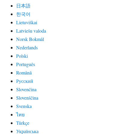
日本語
한국어
Lietuviškai
Latviešu valoda
Norsk Bokmål
Nederlands
Polski
Português
Română
Русский
Slovenčina
Slovenščina
Svenska
ไทย
Türkçe
Українська