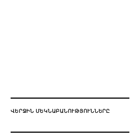
ՎԵՐՋԻՆ ՄԵԿՆԱԲԱՆՈՒԹՅՈՒՆՆԵՐԸ