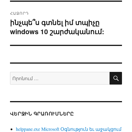
ՀԱՋՈՐԴ
ինչպե՞ս գտնել իմ տպիչը
Հաջորդ
windows 10 շարժականում:
գրառում՝
ՈՐՈ
Որոնել՝
ՎԵՐՋԻՆ ԳՐԱՌՈՒՄՆԵՐԸ
helppane.exe Microsoft Օգնություն եւ աջակցում