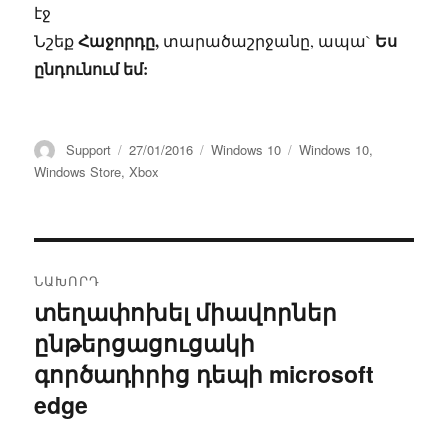
էջ
Հաջորդը,
Ես
Նշեք
տարածաշրջանը, ապա`
ընդունում եմ:
Հեղինակ
Հրատարակված՝
Կարգեր
Պիտակներ
Support
27/01/2016
Windows 10
Windows 10
,
Windows Store
,
Xbox
Գրառումների
ՆԱԽՈՐԴ
նավարկումը
տեղափոխել միավորներ
Նախորդ
ընթերցացուցակի
գրառում՝
գործադիրից դեպի microsoft
edge