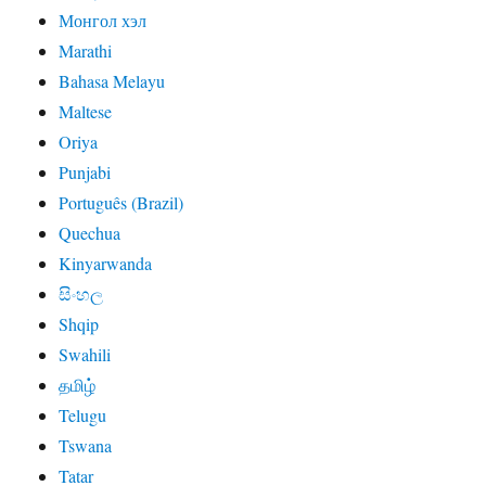
Монгол хэл
Marathi
Bahasa Melayu
Maltese
Oriya
Punjabi
Português (Brazil)
Quechua
Kinyarwanda
සිංහල
Shqip
Swahili
தமிழ்
Telugu
Tswana
Tatar