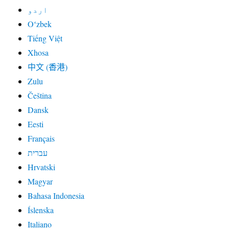
اردو
Oʻzbek
Tiếng Việt
Xhosa
中文 (香港)
Zulu
Čeština
Dansk
Eesti
Français
עברית
Hrvatski
Magyar
Bahasa Indonesia
Íslenska
Italiano