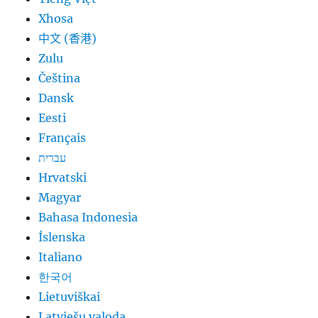
Xhosa
中文 (香港)
Zulu
Čeština
Dansk
Eesti
Français
עברית
Hrvatski
Magyar
Bahasa Indonesia
Íslenska
Italiano
한국어
Lietuviškai
Latviešu valoda