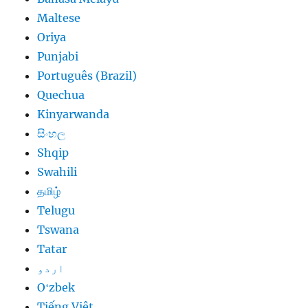
Maltese
Oriya
Punjabi
Português (Brazil)
Quechua
Kinyarwanda
සිංහල
Shqip
Swahili
தமிழ்
Telugu
Tswana
Tatar
اردو
Oʻzbek
Tiếng Việt