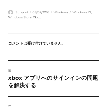
投
投
カ
タ
Support
08/02/2016
Windows
Windows 10
,
稿
稿
テ
グ
Windows Store
,
Xbox
者
日:
ゴ
リ
ー
コメントは受け付けていません。
投
前
稿
xbox アプリへのサインインの問題
前
の
を解決する
ナ
投
ビ
稿:
ゲ
次