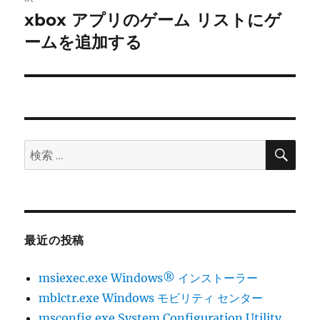
xbox アプリのゲーム リストにゲ
次
ー
の
ームを追加する
シ
投
稿:
ョ
ン
検
検
索
索:
最近の投稿
msiexec.exe Windows® インストーラー
mblctr.exe Windows モビリティ センター
msconfig.exe System Configuration Utility