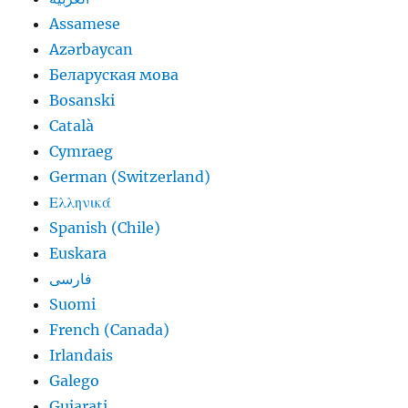
Assamese
Azərbaycan
Беларуская мова
Bosanski
Català
Cymraeg
German (Switzerland)
Ελληνικά
Spanish (Chile)
Euskara
فارسی
Suomi
French (Canada)
Irlandais
Galego
Gujarati