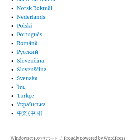
Norsk Bokmål
Nederlands
Polski
Português
Română
Русский
Slovenčina
Slovenščina
Svenska
ไทย
Türkçe
Українська
中文 (中国)
Windowsの10のサポート
Proudly powered by WordPress