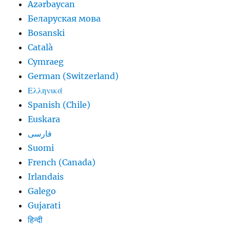
Azərbaycan
Беларуская мова
Bosanski
Català
Cymraeg
German (Switzerland)
Ελληνικά
Spanish (Chile)
Euskara
فارسی
Suomi
French (Canada)
Irlandais
Galego
Gujarati
हिन्दी