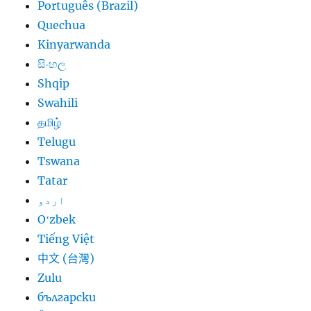
Português (Brazil)
Quechua
Kinyarwanda
සිංහල
Shqip
Swahili
தமிழ்
Telugu
Tswana
Tatar
اردو
Oʻzbek
Tiếng Việt
中文 (台灣)
Zulu
български