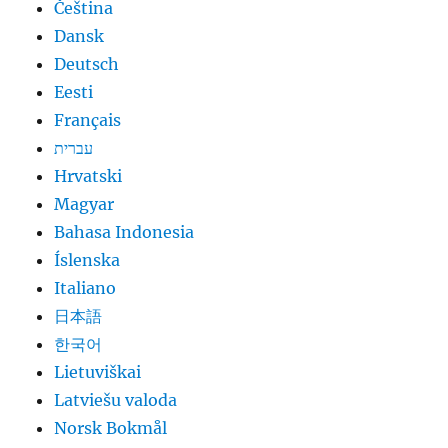
Čeština
Dansk
Deutsch
Eesti
Français
עברית
Hrvatski
Magyar
Bahasa Indonesia
Íslenska
Italiano
日本語
한국어
Lietuviškai
Latviešu valoda
Norsk Bokmål