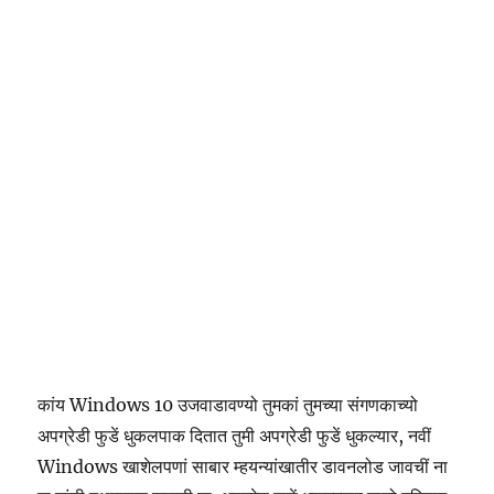
कांय Windows 10 उजवाडावण्यो तुमकां तुमच्या संगणकाच्यो
अपग्रेडी फुडें धुकलपाक दितात तुमी अपग्रेडी फुडें धुकल्यार, नवीं
Windows खाशेलपणां साबार म्हयन्यांखातीर डावनलोड जावचीं ना