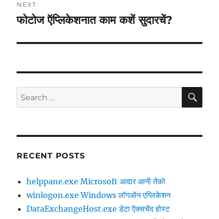
NEXT
फोटोज ऍप्लिकेशनात काम कशें सुदारचें?
Next
post:
SE
Search
for:
RECENT POSTS
helppane.exe Microsoft आदार आनी तेंको
winlogon.exe Windows लॉगऑन एप्लिकेशन
DataExchangeHost.exe डेटा ऍक्सचेंद होस्ट