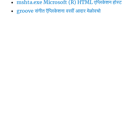
mshta.exe Microsoft (R) HTML एप्लिकेशन होस्ट
groove संगीत ऍप्लिकेशना वरवीं आदार मेळोवचो