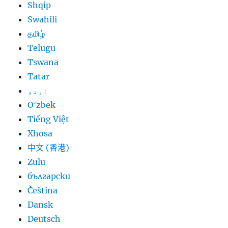
Shqip
Swahili
தமிழ்
Telugu
Tswana
Tatar
اردو
Oʻzbek
Tiếng Việt
Xhosa
中文 (香港)
Zulu
български
Čeština
Dansk
Deutsch