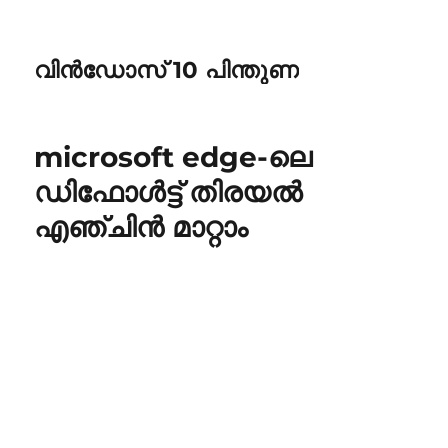
വിൻഡോസ് 10 പിന്തുണ
microsoft edge-ലെ
ഡിഫോൾട്ട് തിരയൽ
എഞ്ചിൻ മാറ്റാം