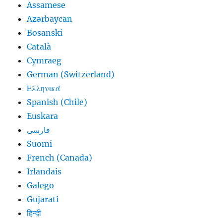
Assamese
Azərbaycan
Bosanski
Català
Cymraeg
German (Switzerland)
Ελληνικά
Spanish (Chile)
Euskara
فارسی
Suomi
French (Canada)
Irlandais
Galego
Gujarati
हिन्दी