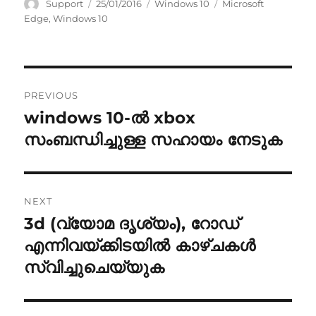
Author
Posted
Categories
Tags
Support
25/01/2016
Windows 10
Microsoft
on
Edge
,
Windows 10
Post
PREVIOUS
navigation
windows 10-ൽ xbox
Previous
post:
സംബന്ധിച്ചുള്ള സഹായം നേടുക
NEXT
3d (വ്യോമ ദൃശ്യം), റോഡ്
Next
post:
എന്നിവയ്ക്കിടയിൽ കാഴ്ചകൾ
സ്വിച്ചുചെയ്യുക