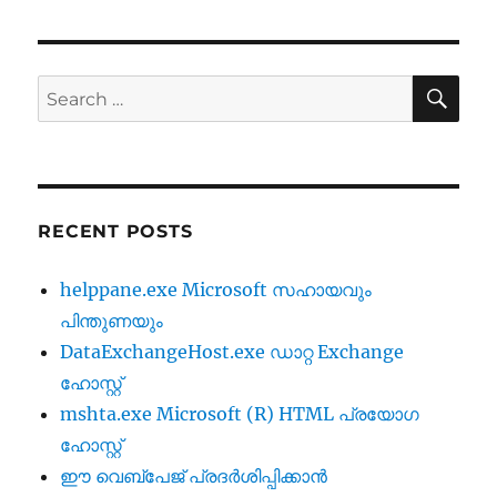
SE
Search
for:
RECENT POSTS
helppane.exe Microsoft സഹായവും
പിന്തുണയും
DataExchangeHost.exe ഡാറ്റ Exchange
ഹോസ്റ്റ്
mshta.exe Microsoft (R) HTML പ്രയോഗ
ഹോസ്റ്റ്
ഈ വെബ്‌പേജ് പ്രദർശിപ്പിക്കാൻ