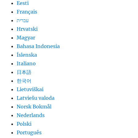
Eesti
Français
עברית
Hrvatski
Magyar
Bahasa Indonesia
Íslenska
Italiano
日本語
한국어
Lietuviškai
Latviešu valoda
Norsk Bokmål
Nederlands
Polski
Português