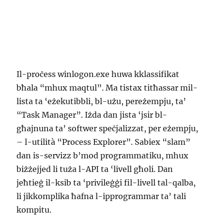
Il-proċess winlogon.exe huwa kklassifikat
bħala “mhux maqtul”. Ma tistax titħassar mil-
lista ta ‘eżekutibbli, bl-użu, pereżempju, ta’
“Task Manager”. Iżda dan jista ‘jsir bl-
għajnuna ta’ softwer speċjalizzat, per eżempju,
– l-utilità “Process Explorer”. Sabiex “slam”
dan is-servizz b’mod programmatiku, mhux
biżżejjed li tuża l-API ta ‘livell għoli. Dan
jeħtieġ il-ksib ta ‘privileġġi fil-livell tal-qalba,
li jikkomplika ħafna l-ipprogrammar ta’ tali
kompitu.