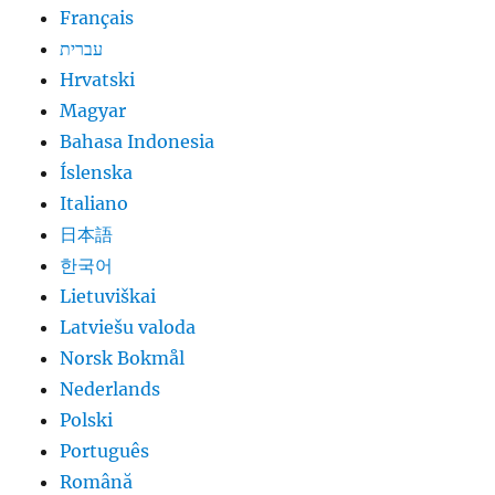
Français
עברית
Hrvatski
Magyar
Bahasa Indonesia
Íslenska
Italiano
日本語
한국어
Lietuviškai
Latviešu valoda
Norsk Bokmål
Nederlands
Polski
Português
Română