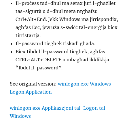
Il-proċess tad-dħul ma setax juri l-għażliet
tas-sigurtà u d-dħul meta ntgħafsu
Ctrl+Alt+End. Jekk Windows ma jirrispondix,
agħfas Eec, jew uża s-swiċċ tal-enerġija biex
tirristartja.
Il-password tiegħek tiskadi għada.
Biex tibdel il-password tiegħek, agħfas
CTRL+ALT+DELETE u mbagħad ikklikkja
“Ibdel il-password”.
See original version:
winlogon.exe Windows
Logon Application
winlogon.exe Applikazzjoni tal-Logon tal-
Windows