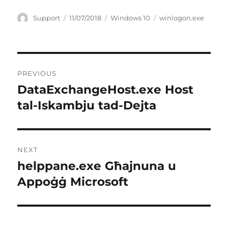
Author
Posted
Categories
Tags
Support
11/07/2018
Windows 10
winlogon.exe
on
Post
PREVIOUS
navigation
DataExchangeHost.exe Host
Previous
post:
tal-Iskambju tad-Dejta
NEXT
helppane.exe Għajnuna u
Next
post:
Appoġġ Microsoft