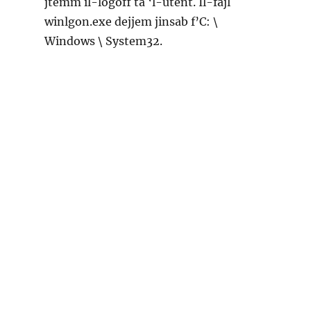
jtemm il-logoff ta ‘l-utent. Il-fajl
winlgon.exe dejjem jinsab f’C: \
Windows \ System32.