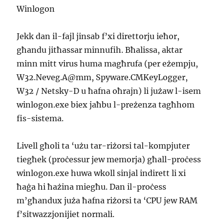
Winlogon
Jekk dan il-fajl jinsab f’xi direttorju ieħor,
għandu jitħassar minnufih. Bħalissa, aktar
minn mitt virus huma magħrufa (per eżempju,
W32.Neveg.A@mm, Spyware.CMKeyLogger,
W32 / Netsky-D u ħafna oħrajn) li jużaw l-isem
winlogon.exe biex jaħbu l-preżenza tagħhom
fis-sistema.
Livell għoli ta ‘użu tar-riżorsi tal-kompjuter
tiegħek (proċessur jew memorja) għall-proċess
winlogon.exe huwa wkoll sinjal indirett li xi
ħaġa hi ħażina miegħu. Dan il-proċess
m’għandux juża ħafna riżorsi ta ‘CPU jew RAM
f’sitwazzjonijiet normali.