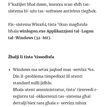
F’każijiet bħal dawn, imexxu scan sħiħ tas-
sistema bl-użu tas-software antivirus tiegħek.
Fis-sistema Winx64 tista ‘tkun magħrufa
bħala
winlogon.exe Applikazzjoni tal-Logon
tal-Windows (32-bit).
Żbalji li tista ’tissodisfa
Windows ma setax jaqbad mas-servizz %s.
Din il-problema timpedixxi lil utenti
standard milli jidħlu.
Bħala utent amministratur, tista’ tirrevedi r-
reġistru tal-okkorrenzi tas-sistema għal
dettalji biex tara għala s-servizz mhux