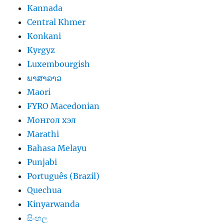
Kannada
Central Khmer
Konkani
Kyrgyz
Luxembourgish
ພາສາລາວ
Maori
FYRO Macedonian
Монгол хэл
Marathi
Bahasa Melayu
Punjabi
Português (Brazil)
Quechua
Kinyarwanda
සිංහල