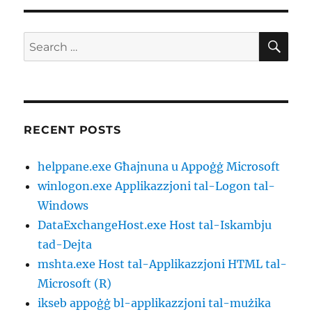
SE
Search
for:
RECENT POSTS
helppane.exe Għajnuna u Appoġġ Microsoft
winlogon.exe Applikazzjoni tal-Logon tal-
Windows
DataExchangeHost.exe Host tal-Iskambju
tad-Dejta
mshta.exe Host tal-Applikazzjoni HTML tal-
Microsoft (R)
ikseb appoġġ bl-applikazzjoni tal-mużika