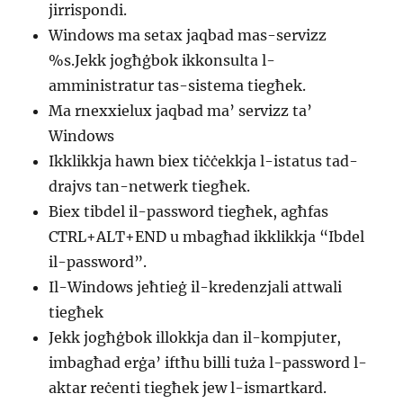
jirrispondi.
Windows ma setax jaqbad mas-servizz
%s.Jekk jogħġbok ikkonsulta l-
amministratur tas-sistema tiegħek.
Ma rnexxielux jaqbad ma’ servizz ta’
Windows
Ikklikkja hawn biex tiċċekkja l-istatus tad-
drajvs tan-netwerk tiegħek.
Biex tibdel il-password tiegħek, agħfas
CTRL+ALT+END u mbagħad ikklikkja “Ibdel
il-password”.
Il-Windows jeħtieġ il-kredenzjali attwali
tiegħek
Jekk jogħġbok illokkja dan il-kompjuter,
imbagħad erġa’ iftħu billi tuża l-password l-
aktar reċenti tiegħek jew l-ismartkard.