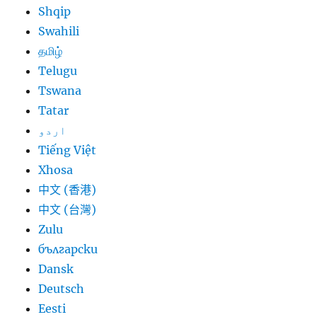
Shqip
Swahili
தமிழ்
Telugu
Tswana
Tatar
اردو
Tiếng Việt
Xhosa
中文 (香港)
中文 (台灣)
Zulu
български
Dansk
Deutsch
Eesti