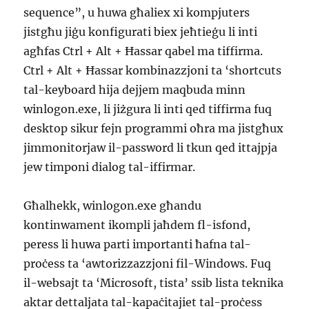
sequence”, u huwa għaliex xi kompjuters
jistgħu jiġu konfigurati biex jeħtieġu li inti
agħfas Ctrl + Alt + Ħassar qabel ma tiffirma.
Ctrl + Alt + Ħassar kombinazzjoni ta ‘shortcuts
tal-keyboard hija dejjem maqbuda minn
winlogon.exe, li jiżgura li inti qed tiffirma fuq
desktop sikur fejn programmi oħra ma jistgħux
jimmonitorjaw il-password li tkun qed ittajpja
jew timponi dialog tal-iffirmar.
Għalhekk, winlogon.exe għandu
kontinwament ikompli jaħdem fl-isfond,
peress li huwa parti importanti ħafna tal-
proċess ta ‘awtorizzazzjoni fil-Windows. Fuq
il-websajt ta ‘Microsoft, tista’ ssib lista teknika
aktar dettaljata tal-kapaċitajiet tal-proċess