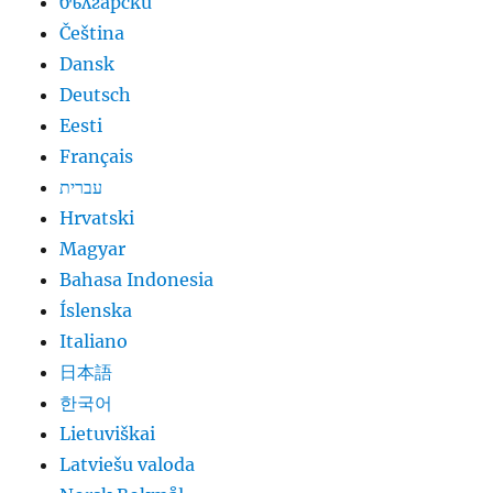
български
Čeština
Dansk
Deutsch
Eesti
Français
עברית
Hrvatski
Magyar
Bahasa Indonesia
Íslenska
Italiano
日本語
한국어
Lietuviškai
Latviešu valoda