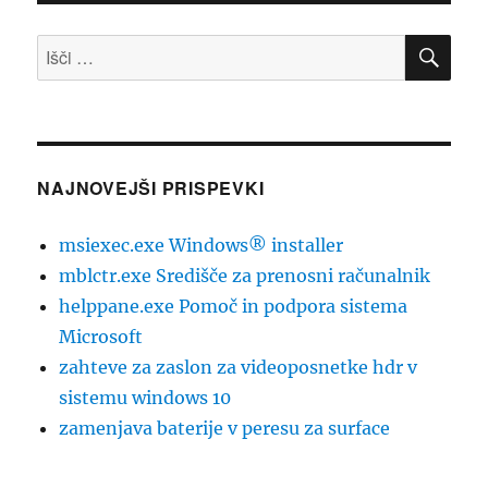
ISK
Išči:
NAJNOVEJŠI PRISPEVKI
msiexec.exe Windows® installer
mblctr.exe Središče za prenosni računalnik
helppane.exe Pomoč in podpora sistema
Microsoft
zahteve za zaslon za videoposnetke hdr v
sistemu windows 10
zamenjava baterije v peresu za surface