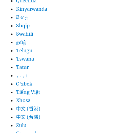
Quechua
Kinyarwanda
සිංහල
Shqip
Swahili
தமிழ்
Telugu
Tswana
Tatar
اردو
Oʻzbek
Tiếng Việt
Xhosa
中文 (香港)
中文 (台灣)
Zulu