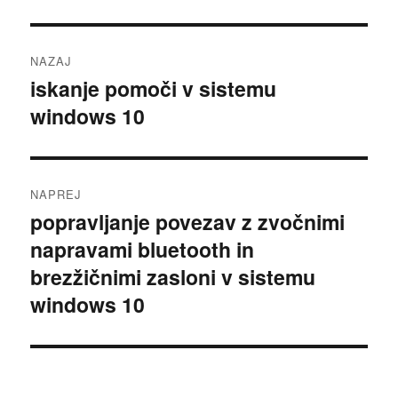
Navigacija
NAZAJ
prispevka
iskanje pomoči v sistemu
Prejšnji
windows 10
prispevek:
NAPREJ
popravljanje povezav z zvočnimi
Naslednji
napravami bluetooth in
prispevek:
brezžičnimi zasloni v sistemu
windows 10