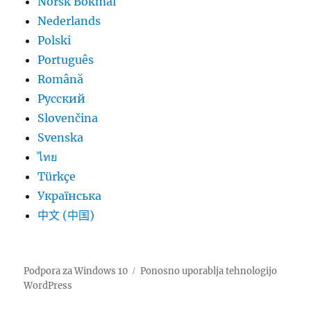
Norsk Bokmål
Nederlands
Polski
Português
Română
Русский
Slovenčina
Svenska
ไทย
Türkçe
Українська
中文 (中国)
Podpora za Windows 10
Ponosno uporablja tehnologijo
WordPress