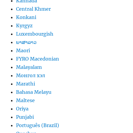
Kannada
Central Khmer
Konkani
Kyrgyz
Luxembourgish
ພາສາລາວ
Maori
FYRO Macedonian
Malayalam
Монгол хэл
Marathi
Bahasa Melayu
Maltese
Oriya
Punjabi
Português (Brazil)