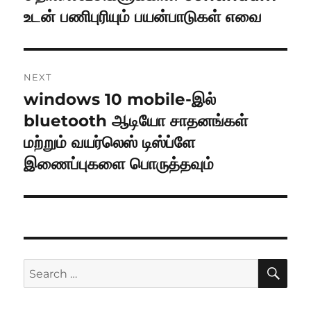
post:
உடன் பணிபுரியும் பயன்பாடுகள் எவை
NEXT
windows 10 mobile-இல்
Next
post:
bluetooth ஆடியோ சாதனங்கள்
மற்றும் வயர்லெஸ் டிஸ்ப்ளே
இணைப்புகளை பொருத்தவும்
SE
Search
for: