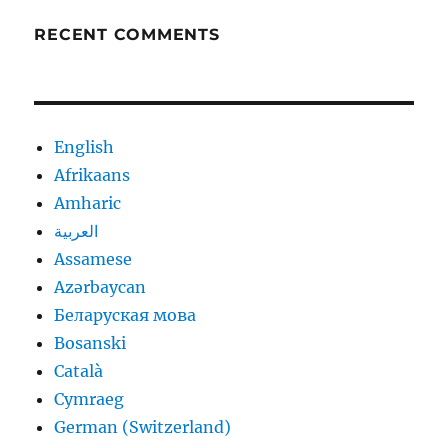
RECENT COMMENTS
English
Afrikaans
Amharic
العربية
Assamese
Azərbaycan
Беларуская мова
Bosanski
Català
Cymraeg
German (Switzerland)