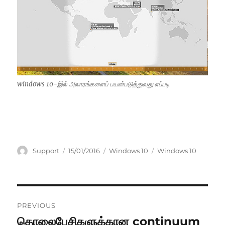
windows 10-இல் அலாரங்களைப் பயன்படுத்துவது எப்படி
Author
Posted
Categories
Tags
Support
15/01/2016
Windows 10
Windows 10
on
Post
PREVIOUS
navigation
தொலைபேசிகளுக்கான continuum
Previous