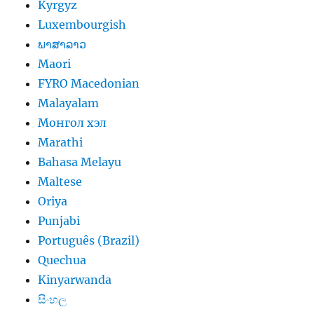
Kyrgyz
Luxembourgish
ພາສາລາວ
Maori
FYRO Macedonian
Malayalam
Монгол хэл
Marathi
Bahasa Melayu
Maltese
Oriya
Punjabi
Português (Brazil)
Quechua
Kinyarwanda
සිංහල