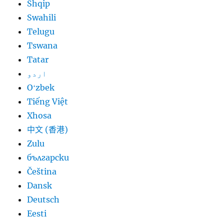
Shqip
Swahili
Telugu
Tswana
Tatar
اردو
Oʻzbek
Tiếng Việt
Xhosa
中文 (香港)
Zulu
български
Čeština
Dansk
Deutsch
Eesti