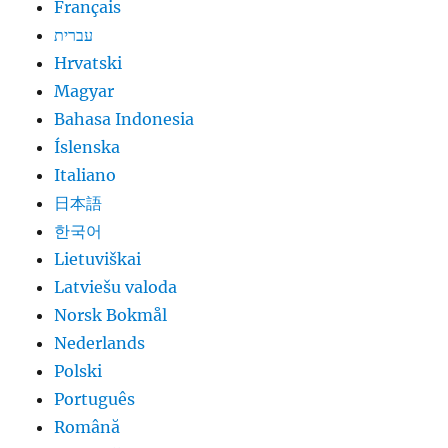
Français
עברית
Hrvatski
Magyar
Bahasa Indonesia
Íslenska
Italiano
日本語
한국어
Lietuviškai
Latviešu valoda
Norsk Bokmål
Nederlands
Polski
Português
Română