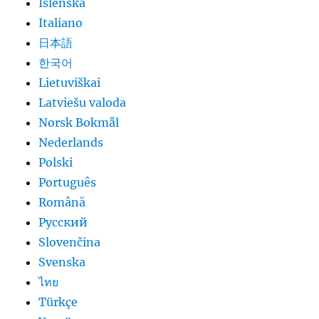
Íslenska
Italiano
日本語
한국어
Lietuviškai
Latviešu valoda
Norsk Bokmål
Nederlands
Polski
Português
Română
Русский
Slovenčina
Svenska
ไทย
Türkçe