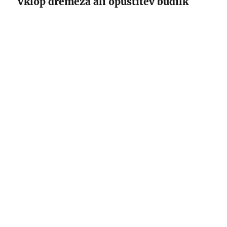
Vklop dremeža ali opustitev budilk