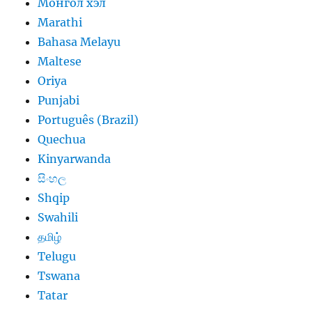
Монгол хэл
Marathi
Bahasa Melayu
Maltese
Oriya
Punjabi
Português (Brazil)
Quechua
Kinyarwanda
සිංහල
Shqip
Swahili
தமிழ்
Telugu
Tswana
Tatar