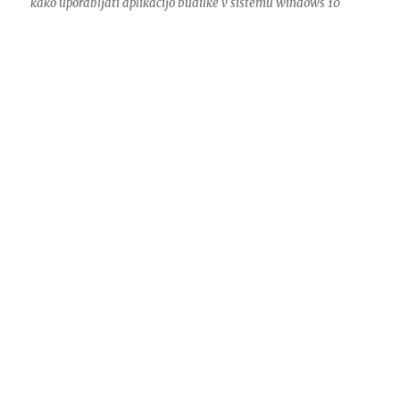
kako uporabljati aplikacijo budilke v sistemu windows 10