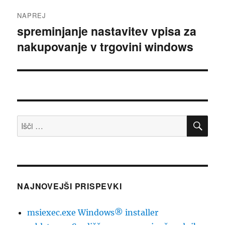
NAPREJ
spreminjanje nastavitev vpisa za
Naslednji
nakupovanje v trgovini windows
prispevek:
ISK
Išči:
NAJNOVEJŠI PRISPEVKI
msiexec.exe Windows® installer