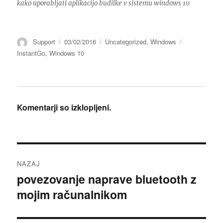
kako uporabljati aplikacijo budilke v sistemu windows 10
Avtor
Objavljeno
Kategorije
Oznake
Support
03/02/2016
Uncategorized
,
Windows
dne
InstantGo
,
Windows 10
Komentarji so izklopljeni.
Navigacija
NAZAJ
prispevka
povezovanje naprave bluetooth z
Prejšnji
mojim računalnikom
prispevek: