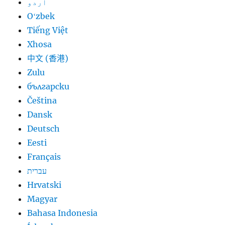
اردو
Oʻzbek
Tiếng Việt
Xhosa
中文 (香港)
Zulu
български
Čeština
Dansk
Deutsch
Eesti
Français
עברית
Hrvatski
Magyar
Bahasa Indonesia