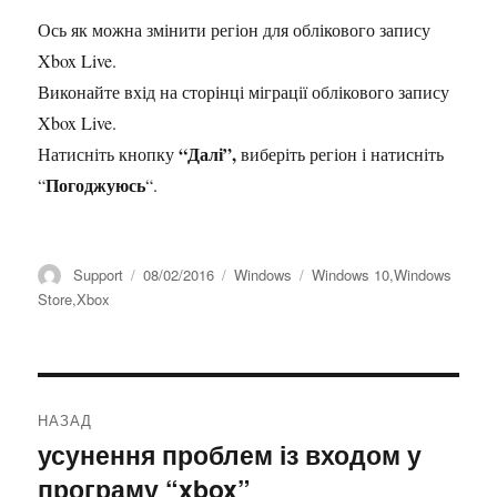
Ось як можна змінити регіон для облікового запису
Xbox Live.
Виконайте вхід на сторінці міграції облікового запису
Xbox Live.
“Далі”,
Натисніть кнопку
виберіть регіон і натисніть
Погоджуюсь
“
“.
Автор
Оприлюднено
Категорії
Позначки
Support
08/02/2016
Windows
Windows 10
,
Windows
Store
,
Xbox
Навігація
НАЗАД
записів
усунення проблем із входом у
Попередній
програму “xbox”
запис: