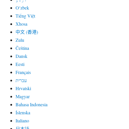
Oʻzbek
Tiếng Việt
Xhosa
中文 (香港)
Zulu
Čeština
Dansk
Eesti
Français
עברית
Hrvatski
Magyar
Bahasa Indonesia
Íslenska
Italiano
日本語