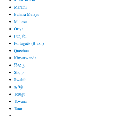
Marathi
Bahasa Melayu
Maltese
Oriya
Punjabi
Português (Brazil)
Quechua
Kinyarwanda
සිංහල
Shqip
Swahili
தமிழ்
Telugu
Tswana
Tatar
اردو