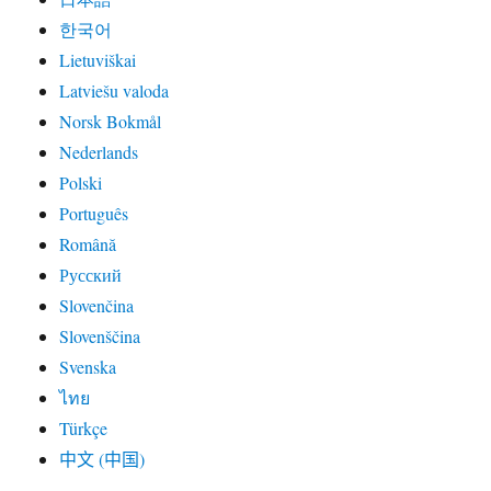
한국어
Lietuviškai
Latviešu valoda
Norsk Bokmål
Nederlands
Polski
Português
Română
Русский
Slovenčina
Slovenščina
Svenska
ไทย
Türkçe
中文 (中国)