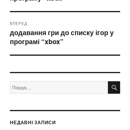
ВПЕРЕД
додавання гри до списку ігор у
Наступний
програмі “xbox”
запис:
ШУ
Пошук
за
запитом:
НЕДАВНІ ЗАПИСИ