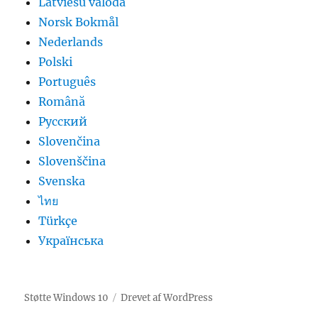
Latviešu valoda
Norsk Bokmål
Nederlands
Polski
Português
Română
Русский
Slovenčina
Slovenščina
Svenska
ไทย
Türkçe
Українська
Støtte Windows 10
Drevet af WordPress