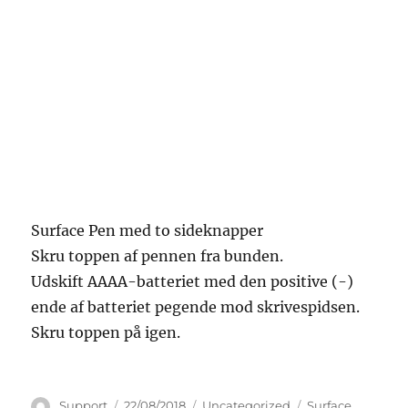
Surface Pen med to sideknapper
Skru toppen af pennen fra bunden.
Udskift AAAA-batteriet med den positive (-)
ende af batteriet pegende mod skrivespidsen.
Skru toppen på igen.
Forfatter
Udgivet
Kategorier
Tags
Support
22/08/2018
Uncategorized
Surface