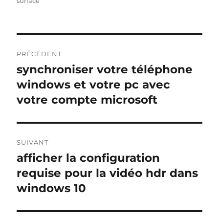
surface
Navigation
PRÉCÉDENT
de
synchroniser votre téléphone
Publication
précédente :
windows et votre pc avec
l’article
votre compte microsoft
SUIVANT
afficher la configuration
Publication
suivante :
requise pour la vidéo hdr dans
windows 10