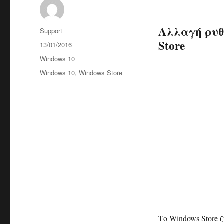
Αλλαγή ρυθ
Συντάκτης
Support
Store
Δημοσιεύτηκε
13/01/2016
την
Κατηγορίες
Windows 10
Ετικέτες
Windows 10
,
Windows Store
Το Windows Store 