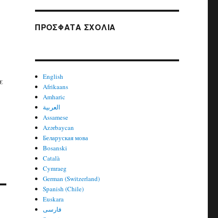
ΠΡΌΣΦΑΤΑ ΣΧΌΛΙΑ
English
ε
Afrikaans
Amharic
العربية
Assamese
Azərbaycan
Беларуская мова
Bosanski
Català
Cymraeg
German (Switzerland)
Spanish (Chile)
Euskara
فارسی