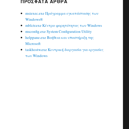
ΠΡΌΣΦΑΤΑ ΆΡΘΡΑ
msiexec.exe Πρόγραμμα εγκατάστασης των
Windows®
mblctr.exe Κέντρο φορητότητας των Windows
msconfig.exe System Configuration Utility
helppane.exe Βοήθεια και υποστήριξη της
Microsoft
taskhostw.exe Κεντρική διεργασία για εργασίες
των Windows
.