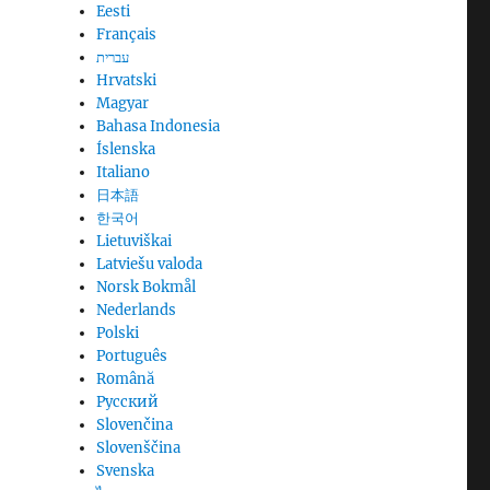
Eesti
Français
עברית
Hrvatski
Magyar
Bahasa Indonesia
Íslenska
Italiano
日本語
한국어
Lietuviškai
Latviešu valoda
Norsk Bokmål
Nederlands
Polski
Português
Română
Русский
Slovenčina
Slovenščina
Svenska