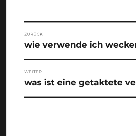
Beitragsnavigation
ZURÜCK
wie verwende ich wecker
Vorheriger
Beitrag:
WEITER
was ist eine getaktete v
Nächster
Beitrag: