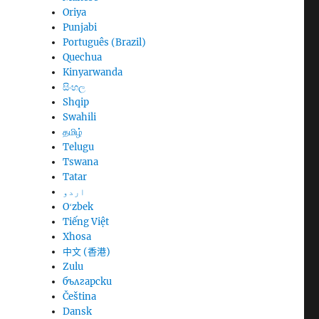
Oriya
Punjabi
Português (Brazil)
Quechua
Kinyarwanda
සිංහල
Shqip
Swahili
தமிழ்
Telugu
Tswana
Tatar
اردو
Oʻzbek
Tiếng Việt
Xhosa
中文 (香港)
Zulu
български
Čeština
Dansk