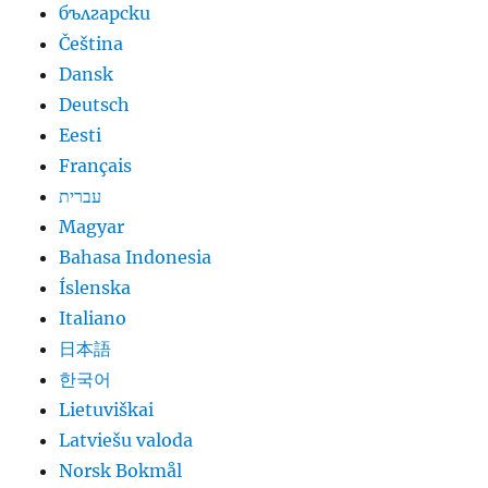
български
Čeština
Dansk
Deutsch
Eesti
Français
עברית
Magyar
Bahasa Indonesia
Íslenska
Italiano
日本語
한국어
Lietuviškai
Latviešu valoda
Norsk Bokmål