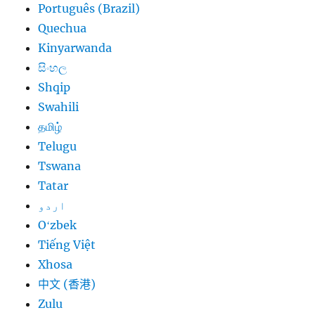
Português (Brazil)
Quechua
Kinyarwanda
සිංහල
Shqip
Swahili
தமிழ்
Telugu
Tswana
Tatar
اردو
Oʻzbek
Tiếng Việt
Xhosa
中文 (香港)
Zulu