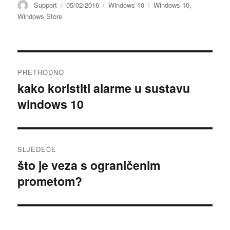
Autor
Objavljeno
Kategorije
Oznake
Support
05/02/2016
Windows 10
Windows 10
,
dana
Windows Store
Navigacija
PRETHODNO
objava
kako koristiti alarme u sustavu
Prethodna
windows 10
objava:
SLJEDEĆE
što je veza s ograničenim
Sljedeća
prometom?
objava: