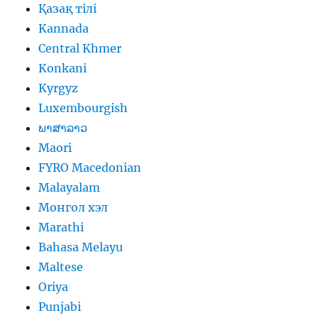
Қазақ тілі
Kannada
Central Khmer
Konkani
Kyrgyz
Luxembourgish
ພາສາລາວ
Maori
FYRO Macedonian
Malayalam
Монгол хэл
Marathi
Bahasa Melayu
Maltese
Oriya
Punjabi