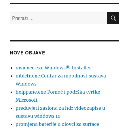
PRE
Pretraži:
NOVE OBJAVE
msiexec.exe Windows® Installer
mblctr.exe Centar za mobilnost sustava
Windows
helppane.exe Pomoć i podrška tvrtke
Microsoft
preduvjeti zaslona za hdr videozapise u
sustavu windows 10
promjena baterije u olovci za surface